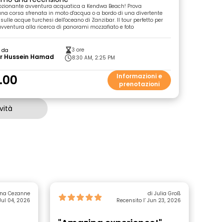
mozionante avventura acquatica a Kendwa Beach! Prova
 una corsa sfrenata in moto d'acqua o a bordo di una divertente
ulle acque turchesi dell'oceano di Zanzibar. Il tour perfetto per
'avventura alla ricerca di panorami mozzafiato e foto
3 ore
o da
ir Hussein Hamad
8:30 AM, 2:25 PM
.00
Informazioni e
prenotazioni
vità
ena Cezanne
di Julia Groß
 Jul 04, 2026
Recensito l’ Jun 23, 2026