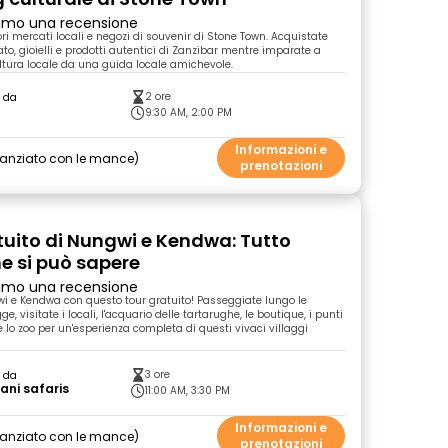
primo una recensione
ori mercati locali e negozi di souvenir di Stone Town. Acquistate
ato, gioielli e prodotti autentici di Zanzibar mentre imparate a
ltura locale da una guida locale amichevole.
2 ore
o da
a
9:30 AM, 2:00 PM
Informazioni e
nanziato con le mance
prenotazioni
tuito di Nungwi e Kendwa: Tutto
he si può sapere
primo una recensione
i e Kendwa con questo tour gratuito! Passeggiate lungo le
e, visitate i locali, l'acquario delle tartarughe, le boutique, i punti
i e lo zoo per un'esperienza completa di questi vivaci villaggi
3 ore
o da
ni safaris
11:00 AM, 3:30 PM
Informazioni e
nanziato con le mance
prenotazioni