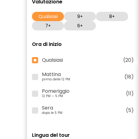
Valutazione
Qualsiasi
9+
8+
7+
6+
Ora di inizio
Qualsiasi
(20)
Mattina
(18)
prima delle 12 PM
Pomeriggio
(11)
12 PM — 5 PM
Sera
(5)
dopo le 5 PM
Lingua del tour