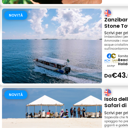
NOVITÀ
Zanzibar:
Stone T
Scrivi per 
Imbarcatevi per
Ammirate i monu
acque cristalli
sull'incontamin
Fornit
Beac
Holi
€43.
Da
NOVITÀ
Isola del
Safari d
Scrivi per 
Sapevate che N
spiaggia ha pre
giganti e godet