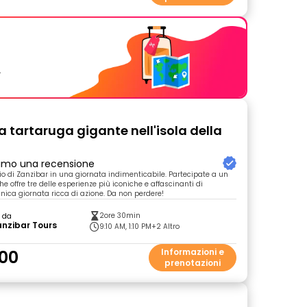
.
a tartaruga gigante nell'isola della
primo una recensione
lio di Zanzibar in una giornata indimenticabile. Partecipate a un
he offre tre delle esperienze più iconiche e affascinanti di
unica giornata ricca di azione. Da non perdere!
2ore 30min
o da
nzibar Tours
9:10 AM, 1:10 PM
+2 Altro
00
Informazioni e
prenotazioni