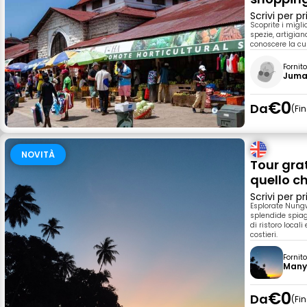
Scrivi per 
Scoprite i migli
spezie, artigian
conoscere la cu
Fornit
Jum
€0
Da
Fi
NOVITÀ
Tour gra
quello c
Scrivi per 
Esplorate Nungw
splendide spiagg
di ristoro local
costieri.
Fornit
Manya
€0
Da
Fi