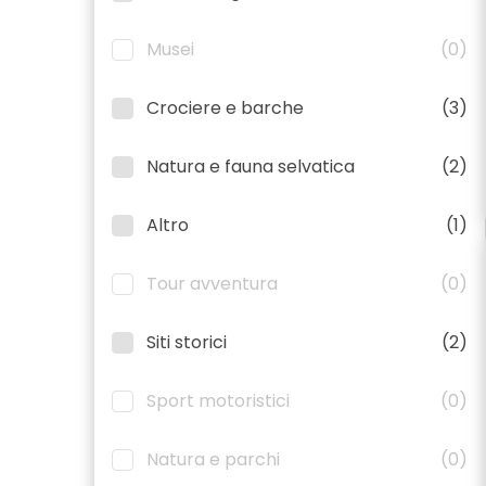
Musei
(0)
Crociere e barche
(3)
Natura e fauna selvatica
(2)
Altro
(1)
Tour avventura
(0)
Siti storici
(2)
Sport motoristici
(0)
Natura e parchi
(0)