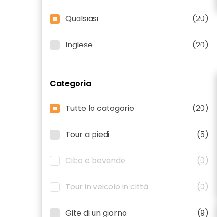
Qualsiasi
(20)
Inglese
(20)
Categoria
Tutte le categorie
(20)
Tour a piedi
(5)
Cibo e bevande
(0)
Tour in veicolo in città
(0)
Gite di un giorno
(9)