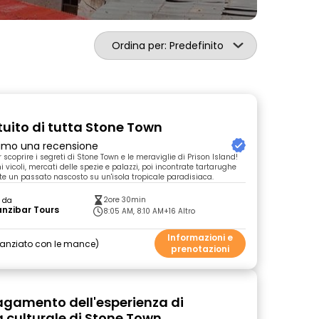
Ordina per: Predefinito
tuito di tutta Stone Town
primo una recensione
r scoprire i segreti di Stone Town e le meraviglie di Prison Island!
i vicoli, mercati delle spezie e palazzi, poi incontrate tartarughe
ite un passato nascosto su un'isola tropicale paradisiaca.
2ore 30min
o da
nzibar Tours
8:05 AM, 8:10 AM
+16 Altro
Informazioni e
nanziato con le mance
prenotazioni
agamento dell'esperienza di
 culturale di Stone Town