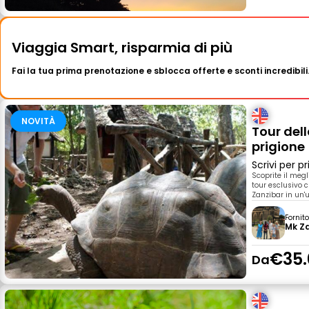
Viaggia Smart, risparmia di più
Fai la tua prima prenotazione e sblocca offerte e sconti incredibili
NOVITÀ
Tour dell
prigione
Scrivi per 
Scoprite il meg
tour esclusivo c
Zanzibar in un'
Fornit
Mk Za
€35.
Da