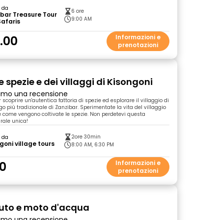
o da
6 ore
bar Treasure Tour
9:00 AM
afaris
.00
Informazioni e
prenotazioni
e spezie e dei villaggi di Kisongoni
primo una recensione
r scoprire un'autentica fattoria di spezie ed esplorare il villaggio di
ogo più tradizionale di Zanzibar. Sperimentate la vita del villaggio
te come vengono coltivate le spezie. Non perdetevi questa
rale unica!
2ore 30min
o da
goni village tours
8:00 AM, 6:30 PM
0
Informazioni e
prenotazioni
auto e moto d'acqua
primo una recensione