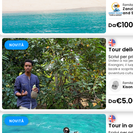
Fornit
Zanzi
and S
€100
Da
NOVITÀ
Tour dell
Scrivi per 
Unitevi a noi pe
Kisongoni, il lu
locale e scopri
avventura cultu
Fornit
Kison
€5.0
Da
NOVITÀ
Tour in 
Scrivi per 