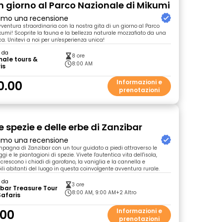
un giorno al Parco Nazionale di Mikumi
primo una recensione
vventura straordinaria con la nostra gita di un giorno al Parco
kumi! Scoprite la fauna e la bellezza naturale mozzafiato da una
a. Unitevi a noi per un'esperienza unica!
o da
8 ore
ale tours &
8:00 AM
is
0.00
Informazioni e
prenotazioni
e spezie e delle erbe di Zanzibar
primo una recensione
mpagna di Zanzibar con un tour guidato a piedi attraverso le
aggi e le piantagioni di spezie. Vivete l'autentica vita dell'isola,
rescono i chiodi di garofano, la vaniglia e la cannella e
ili abitanti del luogo in questa coinvolgente avventura rurale.
o da
3 ore
bar Treasure Tour
8:00 AM, 9:00 AM
+2 Altro
afaris
.00
Informazioni e
prenotazioni