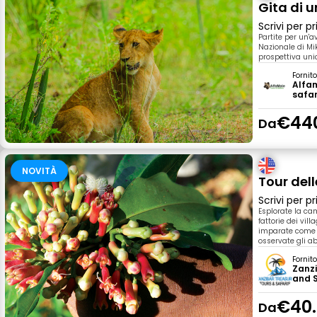
Gita di 
Scrivi per 
Partite per un'a
Nazionale di Mi
prospettiva unic
Fornit
Alfam
safar
€44
Da
NOVITÀ
Tour dell
Scrivi per 
Esplorate la ca
fattorie dei vill
imparate come c
osservate gli ab
Fornit
Zanzi
and S
€40
Da