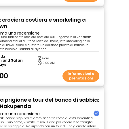
 crociera costiera e snorkeling a
own
primo una recensione
 una rilassante crociera costiera sul lungomare di Zanzibar!
menti storici di Stone Town dal mare, fate snorkeling nelle
ne di Bawe Island e gustate un delizioso pranzo al barbecue
ato banco di sabbia di Nyange.
o da
4 ore
h and Safari
10:00 AM
days
00
Informazioni e
prenotazioni
la prigione e tour del banco di sabbia:
i Nakupenda
primo una recensione
akupenda significa "ti amo"? Scoprite come questa romantica
so il suo nome, visitate Prison Island per vedere le tartarughe
evi la spiaggia di Nakupenda con un tour di una giornata intera.