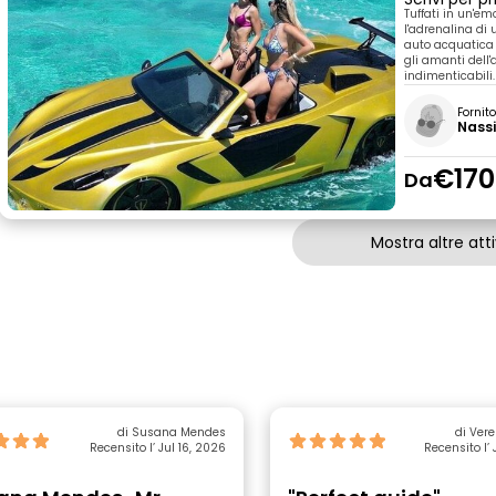
Tuffati in un'e
l'adrenalina di
auto acquatica s
gli amanti dell
indimenticabili.
Fornit
Nass
€170
Da
Mostra altre atti
di Susana Mendes
di Ver
Recensito l’ Jul 16, 2026
Recensito l’