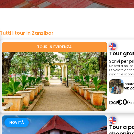
Tutti i tour in Zanzibar
TOUR IN EVIDENZA
Tour gra
Scrivi per 
Unitevi a noi pe
Esplorate antich
giganti e scopr
Fornit
Mk Za
€0
Da
Fi
NOVITÀ
Tour a p
shopping