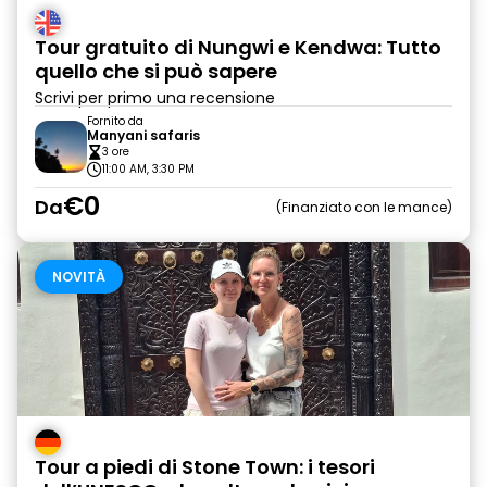
Tour gratuito di Nungwi e Kendwa: Tutto
quello che si può sapere
Scrivi per primo una recensione
Fornito da
Manyani safaris
3 ore
11:00 AM, 3:30 PM
€0
Da
Finanziato con le mance
NOVITÀ
Tour a piedi di Stone Town: i tesori