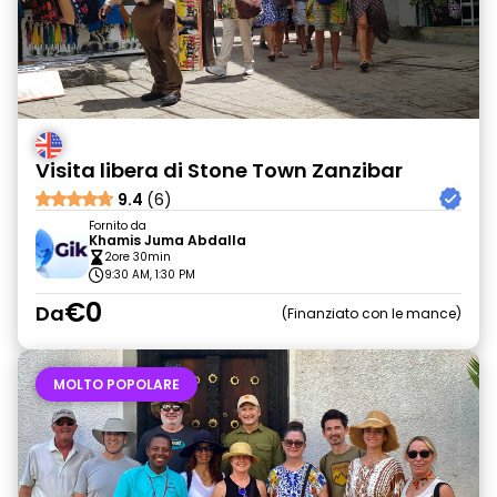
Visita libera di Stone Town Zanzibar
9.4
(6)
Fornito da
Khamis Juma Abdalla
2ore 30min
9:30 AM, 1:30 PM
€0
Da
Finanziato con le mance
MOLTO POPOLARE