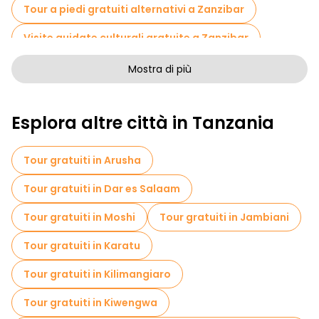
Tour a piedi gratuiti alternativi a Zanzibar
Visite guidate culturali gratuite a Zanzibar
Tour a piedi gratuiti per famiglie a Zanzibar
Mostra di più
Attività sportive a Zanzibar
Esplora altre città in Tanzania
Crociere in Zanzibar
Musei in Zanzibar
Visita gratuita del centro storico Zanzibar
Tour gratuiti in Arusha
Tour per piccoli gruppi in Zanzibar
Tour gratuiti in Dar es Salaam
Visite al mercato in Zanzibar
Tour gratuiti in Moshi
Tour gratuiti in Jambiani
Tour di degustazione locali in Zanzibar
Tour gratuiti in Karatu
Gite giornaliere gratuite a Zanzibar
Tour gratuiti in Kilimangiaro
Tour in bicicletta a Zanzibar
Tour gratuiti in Kiwengwa