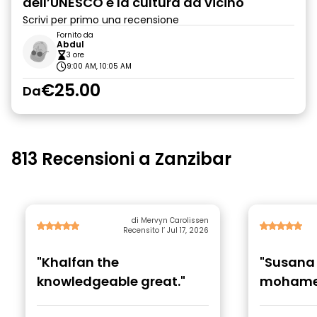
dell’UNESCO e la cultura da vicino
Scrivi per primo una recensione
Fornito da
Abdul
3 ore
9:00 AM, 10:05 AM
€25.00
Da
813 Recensioni a Zanzibar
di Mervyn Carolissen
Recensito l’ Jul 17, 2026
"Khalfan the
"Susana
knowledgeable great."
mohame