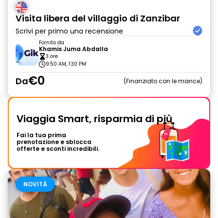
Visita libera del villaggio di Zanzibar
Scrivi per primo una recensione
Fornito da
Khamis Juma Abdalla
3 ore
9:50 AM, 1:30 PM
€0
Da
Finanziato con le mance
Viaggia Smart, risparmia di più
Fai la tua prima
prenotazione e sblocca
offerte e sconti incredibili.
NOVITÀ