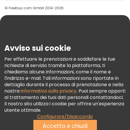
Gruppi
© Freetour.com GmbH 2014-2026
Aiuto
Blog
Stampa
Sicurezza E Privacy
Avviso sui cookie
Termini E Condizioni
Informativa Sui Cookie
Per effettuare le prenotazioni e soddisfare le tue
richieste di servizio tramite la piattaforma, ti
Freetour Premi
chiediamo alcune informazioni, come il nome e
Programma Di Fidelizzazione
l'indirizzo e-mail. Tali informazioni sono riportate in
dettaglio durante il processo di prenotazione e nella
nostra
informativa sulla privacy
. Puoi sempre opporti
al trattamento dei tuoi dati personali contattandoci.
Il nostro sito utilizza i cookie per offrire un'esperienza
utente ottimale.
Configurare/Disaccordo
Accetta e chiudi