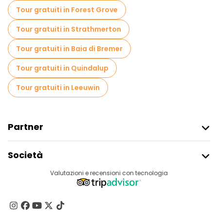
Tour gratuiti in Forest Grove
Tour gratuiti in Strathmerton
Tour gratuiti in Baia di Bremer
Tour gratuiti in Quindalup
Tour gratuiti in Leeuwin
Partner
Iscriviti Al Freetour
Società
Accesso Del Fornitore
Destinazioni
Valutazioni e recensioni con tecnologia
Programma Di Affiliazione
Chi Siamo
Contattaci