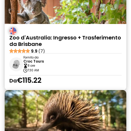
Zoo d'Australia: Ingresso + Trasferimento
da Brisbane
9.9
(7)
Fornito da
Croc Tours
8 ore
7:30 AM
€115.22
Da