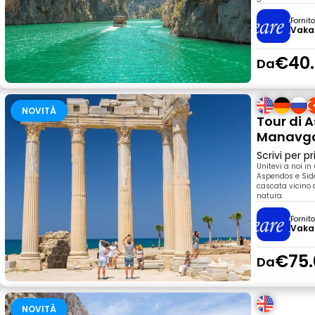
Fornit
Vaka
€40
Da
NOVITÀ
Tour di A
Manavga
Scrivi per 
Unitevi a noi i
Aspendos e Side 
cascata vicino 
natura.
Fornit
Vaka
€75.
Da
NOVITÀ