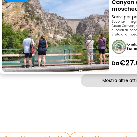
Canyon v
mosche
Scrivi per 
Scoprite il meg
Green Canyon, r
cuccioli di leon
visita alla mos
Fornit
Somm
€27.
Da
Mostra altre atti