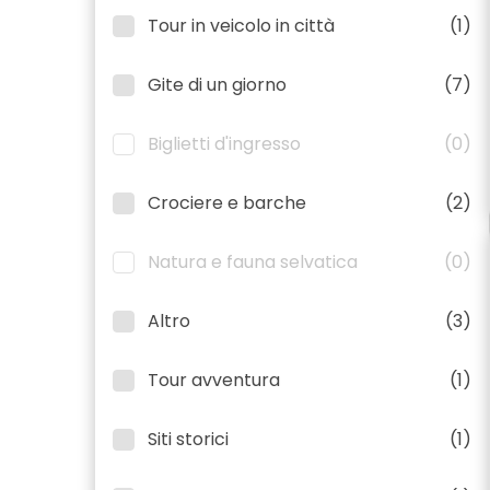
Tour in veicolo in città
(1)
Gite di un giorno
(7)
Biglietti d'ingresso
(0)
Crociere e barche
(2)
Natura e fauna selvatica
(0)
Altro
(3)
Tour avventura
(1)
Siti storici
(1)