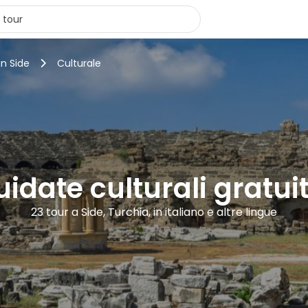
in Side
Culturale
uidate culturali gratui
23 tour a Side, Turchia, in italiano e altre lingue