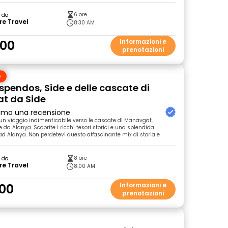
6 ore
o da
re Travel
8:30 AM
.00
Informazioni e
prenotazioni
spendos, Side e delle cascate di
t da Side
primo una recensione
n un viaggio indimenticabile verso le cascate di Manavgat,
da Alanya. Scoprite i ricchi tesori storici e una splendida
ad Alanya. Non perdetevi questo affascinante mix di storia e
8 ore
o da
re Travel
8:00 AM
00
Informazioni e
prenotazioni