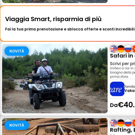
Viaggia Smart, risparmia di più
Fai la tua prima prenotazione e sblocca offerte e sconti incredibili
NOVITÀ
Safari i
Scrivi per 
Unitevi a noi i
bisogno della p
prima d'ora.
Fornit
Vaka
€40
Da
NOVITÀ
Rafting, 