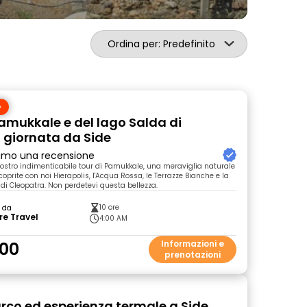
Ordina per: Predefinito
Pamukkale e del lago Salda di
a giornata da Side
primo una recensione
nostro indimenticabile tour di Pamukkale, una meraviglia naturale
coprite con noi Hierapolis, l'Acqua Rossa, le Terrazze Bianche e la
di Cleopatra. Non perdetevi questa bellezza.
10 ore
o da
re Travel
4:00 AM
00
Informazioni e
prenotazioni
rco ed esperienza termale a Side