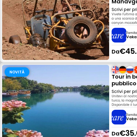
Manavg
Scrivi per 
Vivete l'ultima 
a una scarica di
canyon mozzafia
Fornit
Vaka
€45
Da
NOVITÀ
Tour in 
pubblico
Scrivi per 
Unitevi al nostr
turco, la magni
Disponibile il l
Fornit
Vaka
€35.
Da