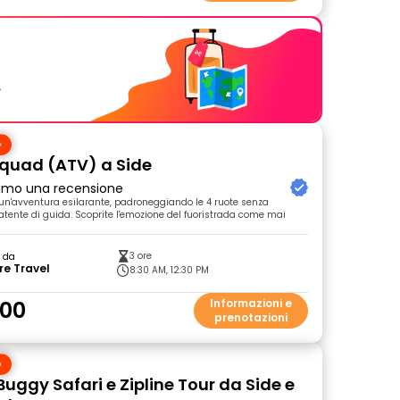
.
n quad (ATV) a Side
primo una recensione
n un'avventura esilarante, padroneggiando le 4 ruote senza
atente di guida. Scoprite l'emozione del fuoristrada come mai
3 ore
o da
re Travel
8:30 AM, 12:30 PM
.00
Informazioni e
prenotazioni
Buggy Safari e Zipline Tour da Side e