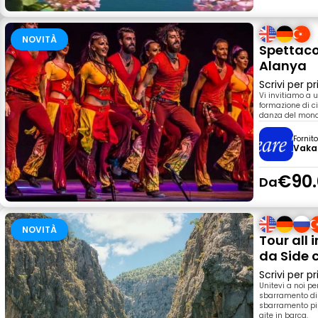
NOVITÀ
Spettaco
Alanya
Scrivi per 
Vi invitiamo a 
formazione di ci
danza del mond
Fornit
Vaka
€90.
Da
NOVITÀ
Tour all
da Side 
Scrivi per 
Unitevi a noi p
sbarramento di
sbarramento più
gite in barca.