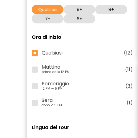
Qualsiasi
9+
8+
7+
6+
Ora di inizio
Qualsiasi
(12)
Mattina
(11)
prima delle 12 PM
Pomeriggio
(3)
12 PM — 5 PM
Sera
(1)
dopo le 5 PM
Lingua del tour