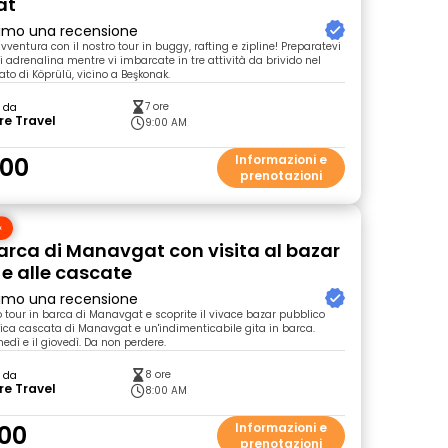
at
primo una recensione
avventura con il nostro tour in buggy, rafting e zipline! Preparatevi
 adrenalina mentre vi imbarcate in tre attività da brivido nel
to di Köprülü, vicino a Beşkonak.
7 ore
o da
re Travel
9:00 AM
.00
Informazioni e
prenotazioni
barca di Manavgat con visita al bazar
 e alle cascate
primo una recensione
o tour in barca di Manavgat e scoprite il vivace bazar pubblico
fica cascata di Manavgat e un'indimenticabile gita in barca.
unedì e il giovedì. Da non perdere.
8 ore
o da
re Travel
8:00 AM
00
Informazioni e
prenotazioni