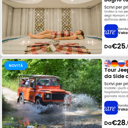
Scrivi per 
Unitevi a noi p
degli Hamam in 
dall'inizio dell
Fornit
Vaka
€25.
Da
NOVITÀ
Tour Jee
da Side 
Scrivi per 
Visitate i punti
l'ospitalità turc
giornata ricco d
Fornit
Vaka
€28.
Da