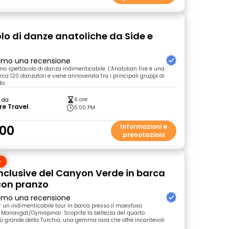
lo di danze anatoliche da Side e
primo una recensione
uno spettacolo di danza indimenticabile. L'Anatolian Fire è una
rca 120 danzatori e viene annoverata tra i principali gruppi di
o.
6 ore
o da
re Travel
5:00 PM
00
Informazioni e
prenotazioni
 inclusive del Canyon Verde in barca
con pranzo
primo una recensione
er un indimenticabile tour in barca presso il maestoso
 Manavgat/Oymapınar. Scoprite la bellezza del quarto
 grande della Turchia, una gemma rara che offre incantevoli