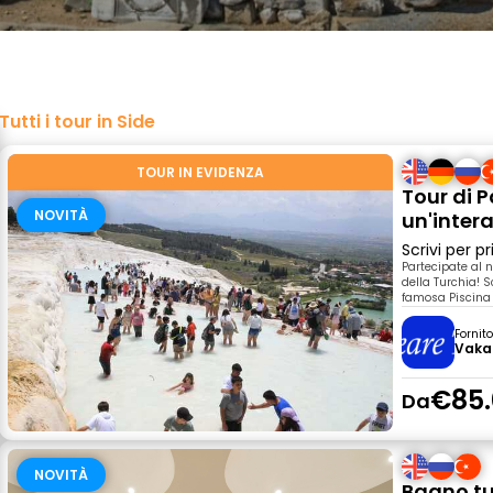
Tutti i tour in Side
TOUR IN EVIDENZA
Tour di 
NOVITÀ
un'inter
Scrivi per 
Partecipate al 
della Turchia! S
famosa Piscina 
Fornit
Vaka
€85.
Da
NOVITÀ
Bagno tu