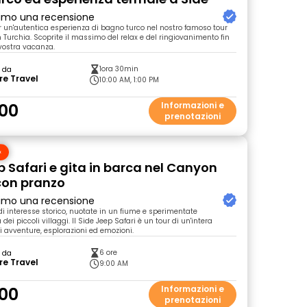
primo una recensione
er un'autentica esperienza di bagno turco nel nostro famoso tour
Turchia. Scoprite il massimo del relax e del ringiovanimento fin
a vostra vacanza.
1ora 30min
o da
re Travel
10:00 AM, 1:00 PM
00
Informazioni e
prenotazioni
p Safari e gita in barca nel Canyon
con pranzo
primo una recensione
 di interesse storico, nuotate in un fiume e sperimentate
a dei piccoli villaggi. Il Side Jeep Safari è un tour di un'intera
i avventure, esplorazioni ed emozioni.
6 ore
o da
re Travel
9:00 AM
00
Informazioni e
prenotazioni