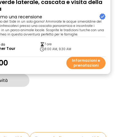
erde laterale, cascata e visita della
a
primo una recensione
lio del Side in un solo giorno! Ammirate le acque smeraldine del
infrescatevi presso una cascata panoramica e incontrate i
e in un parco animale locale. Scoprite le tradizioni turche con una
chea in questa avventura perfetta per le famiglie.
7 ore
o da
er Tour
8:00 AM, 9:30 AM
00
Informazioni e
prenotazioni
vità