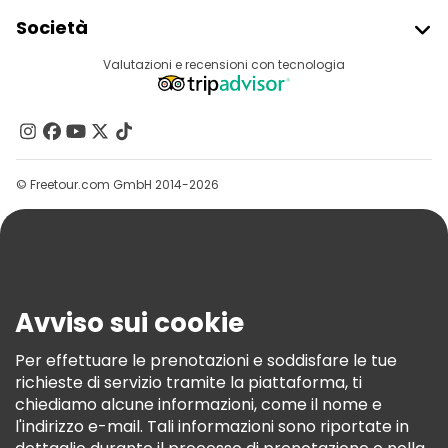
Iscriviti Al Freetour
Società
Accesso Del Fornitore
Destinazioni
Valutazioni e recensioni con tecnologia
Programma Di Affiliazione
Chi Siamo
Contattaci
Gruppi
© Freetour.com GmbH 2014-2026
Aiuto
Blog
Stampa
Sicurezza E Privacy
Avviso sui cookie
Termini E Condizioni
Informativa Sui Cookie
Per effettuare le prenotazioni e soddisfare le tue
richieste di servizio tramite la piattaforma, ti
Freetour Premi
chiediamo alcune informazioni, come il nome e
Programma Di Fidelizzazione
l'indirizzo e-mail. Tali informazioni sono riportate in