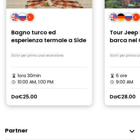
Bagno turco ed
Tour Jeep 
esperienza termale a Side
barca nel
con pranz
Scrivi per primo una recensione
Scrivi per primo u
1ora 30min
6 ore
10:00 AM, 1:00 PM
9:00 AM
Da
€25.00
Da
€28.00
Partner