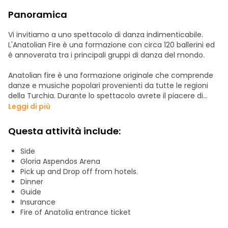
Panoramica
Vi invitiamo a uno spettacolo di danza indimenticabile.
L'Anatolian Fire è una formazione con circa 120 ballerini ed
è annoverata tra i principali gruppi di danza del mondo.
Anatolian fire è una formazione originale che comprende
danze e musiche popolari provenienti da tutte le regioni
della Turchia. Durante lo spettacolo avrete il piacere di
osservare la cultura e la danza turca. Veniamo a prendere i
Leggi di più
nostri ospiti dall'albergo intorno alle 17:00.
Questa attività include:
Dopo l'arrivo all'area Gloria Aspendos, ci rechiamo al
ristorante per la cena. Dopo cena, ci registriamo al Gloria
Side
Aspendos, dove viene organizzato lo spettacolo. Gloria
Gloria Aspendos Arena
Aspendos è un centro spettacoli con una capacità di 5.000
Pick up and Drop off from hotels.
persone.
Dinner
Guide
Avrete l'opportunità di assistere a danze veloci, folklore e
Insurance
spettacoli di tamburi. Al termine dello spettacolo,
Fire of Anatolia entrance ticket
riaccompagniamo i nostri ospiti ai loro luoghi di soggiorno.