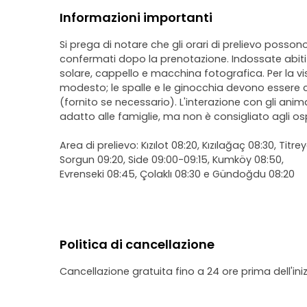
Informazioni importanti
Si prega di notare che gli orari di prelievo posso
confermati dopo la prenotazione. Indossate abit
solare, cappello e macchina fotografica. Per la v
modesto; le spalle e le ginocchia devono essere 
(fornito se necessario). L'interazione con gli anim
adatto alle famiglie, ma non è consigliato agli osp
Area di prelievo: Kızılot 08:20, Kızılağaç 08:30, Titre
Sorgun 09:20, Side 09:00-09:15, Kumköy 08:50,
Evrenseki 08:45, Çolaklı 08:30 e Gündoğdu 08:20
Politica di cancellazione
Cancellazione gratuita fino a 24 ore prima dell'iniz