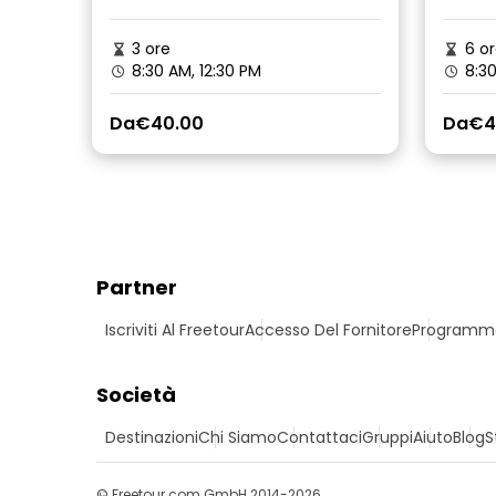
3 ore
6 or
8:30 AM, 12:30 PM
8:3
Da
€40.00
Da
€4
Partner
Iscriviti Al Freetour
Accesso Del Fornitore
Programma 
Società
Destinazioni
Chi Siamo
Contattaci
Gruppi
Aiuto
Blog
S
© Freetour.com GmbH 2014-2026