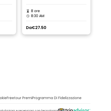
8 ore
8:30 AM
Da
€27.50
okie
Freetour Premi
Programma Di Fidelizzazione
alutazioni e recensioni con tecnologia