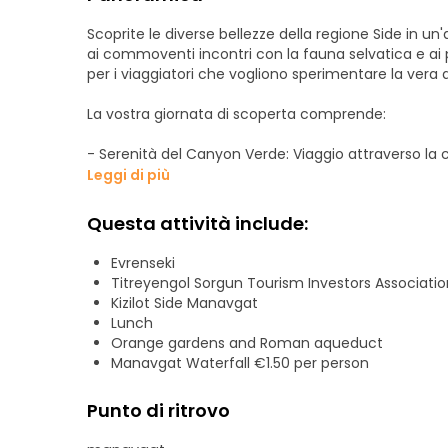
Scoprite le diverse bellezze della regione Side in u
ai commoventi incontri con la fauna selvatica e ai 
per i viaggiatori che vogliono sperimentare la vera a
La vostra giornata di scoperta comprende:
- Serenità del Canyon Verde: Viaggio attraverso l
Immergetevi nell'atmosfera pacifica e scattate foto
Leggi di più
nelle acque verde smeraldo.
Questa attività include:
- Cascate: Rilassatevi presso una pittoresca cascata
un'oasi verde e lussureggiante, perfetta per il relax.
Evrenseki
Titreyengol Sorgun Tourism Investors Associatio
- Incontro con la fauna selvatica: Visitate un affa
Kizilot Side Manavgat
unica. Ammirate da vicino cuccioli di leone e altri a
Lunch
per le famiglie e gli amanti degli animali.
Orange gardens and Roman aqueduct
Manavgat Waterfall €1.50 per person
- Connessione culturale: Esplorate una moschea trad
sulla vita quotidiana turca, sulle usanze locali e sul
Punto di ritrovo