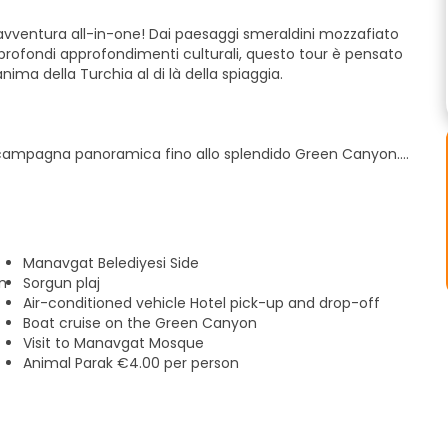
n'avventura all-in-one! Dai paesaggi smeraldini mozzafiato
profondi approfondimenti culturali, questo tour è pensato
nima della Turchia al di là della spiaggia.
a campagna panoramica fino allo splendido Green Canyon.
 alle spettacolari vedute delle montagne che si riflettono
 locale. Sentite la nebbia fresca e godetevi l'aria fresca in
Manavgat Belediyesi Side
n
Sorgun plaj
scinante parco faunistico per vivere un'esperienza davvero
Air-conditioned vehicle Hotel pick-up and drop-off
nimali esotici in un ambiente sicuro: un'attrazione garantita
Boat cruise on the Green Canyon
Visit to Manavgat Mosque
Animal Parak €4.00 per person
izionale locale. La guida vi racconterà storie affascinanti
la splendida architettura di questo spazio sacro.