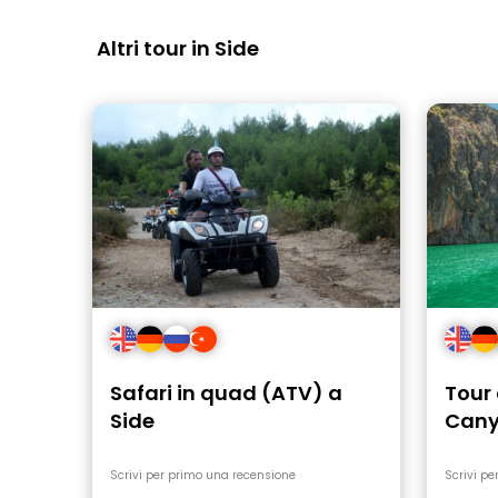
Altri tour in Side
Safari in quad (ATV) a
Tour 
Side
Cany
Side
Scrivi per primo una recensione
Scrivi pe