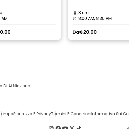
e
8 ore
0 AM
8:00 AM, 8:30 AM
0.00
Da
€20.00
Di Affiliazione
tampa
Sicurezza E Privacy
Termini E Condizioni
Informativa Sui Co
V