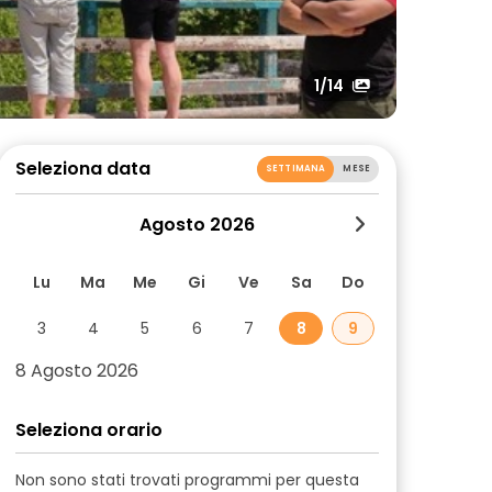
1
/14
Seleziona data
SETTIMANA
MESE
Agosto 2026
Lu
Ma
Me
Gi
Ve
Sa
Do
3
4
5
6
7
8
9
8 Agosto 2026
Seleziona orario
Non sono stati trovati programmi per questa