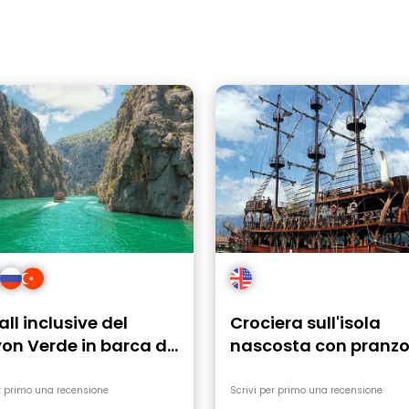
all inclusive del
Crociera sull'isola
on Verde in barca da
nascosta con pranzo
 con pranzo
schiuma party
r primo una recensione
Scrivi per primo una recensione