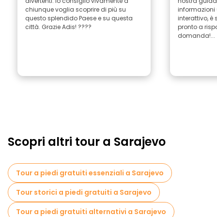
divertenti: lo consiglio vivamente a
nostra guida,
chiunque voglia scoprire di più su
informazioni ut
questo splendido Paese e su questa
interattivo, è
città. Grazie Adis! ????
pronto a risp
domanda!...
Scopri altri tour a Sarajevo
Tour a piedi gratuiti essenziali a Sarajevo
Tour storici a piedi gratuiti a Sarajevo
Tour a piedi gratuiti alternativi a Sarajevo