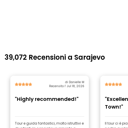
39,072 Recensioni a Sarajevo
di Danielle M
Recensito l’ Jul 18, 2026
"Highly recommended!"
"Excellen
Town!"
Tour e guida fantastici, molto istruttivi e
Il tour ci è p