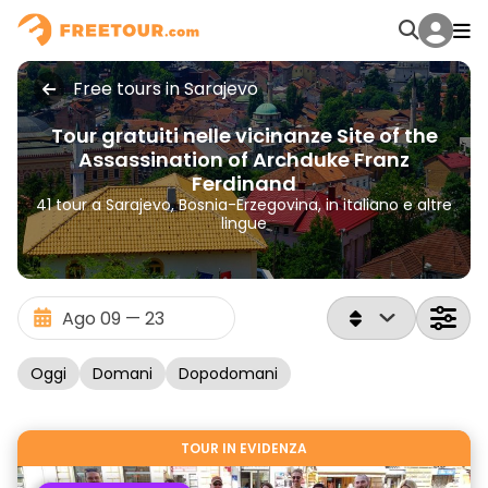
Free tours in Sarajevo
Tour gratuiti nelle vicinanze Site of the
Assassination of Archduke Franz
Ferdinand
41 tour a Sarajevo, Bosnia-Erzegovina, in italiano e altre
lingue
Oggi
Domani
Dopodomani
TOUR IN EVIDENZA