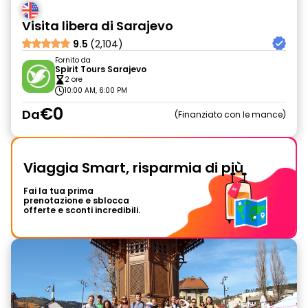
Visita libera di Sarajevo
9.5
(2,104)
Fornito da
Spirit Tours Sarajevo
2 ore
10:00 AM, 6:00 PM
€0
Da
Finanziato con le mance
Viaggia Smart, risparmia di più
Fai la tua prima
prenotazione e sblocca
offerte e sconti incredibili.