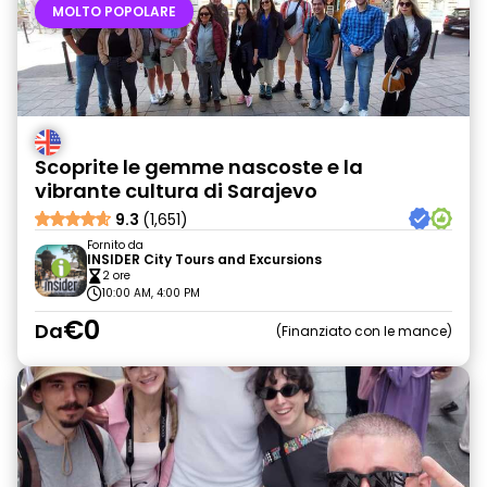
MOLTO POPOLARE
Scoprite le gemme nascoste e la
vibrante cultura di Sarajevo
9.3
(1,651)
Fornito da
INSIDER City Tours and Excursions
2 ore
10:00 AM, 4:00 PM
€0
Da
Finanziato con le mance