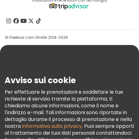
Destinazioni
Valutazioni e recensioni con tecnologia
Programma Di Affiliazione
Tour gratuiti nelle vicinanze Sarajevo City Hall
Chi Siamo
Tour gratuiti nelle vicinanze Sacred Heart Cathedral
Contattaci
Gruppi
Tour gratuiti nelle vicinanze Gazi Husrev-beg Mosque
© Freetour.com GmbH 2014-2026
Aiuto
Blog
Stampa
Sicurezza E Privacy
Avviso sui cookie
Termini E Condizioni
Informativa Sui Cookie
Per effettuare le prenotazioni e soddisfare le tue
richieste di servizio tramite la piattaforma, ti
Freetour Premi
chiediamo alcune informazioni, come il nome e
Programma Di Fidelizzazione
l'indirizzo e-mail. Tali informazioni sono riportate in
dettaglio durante il processo di prenotazione e nella
nostra
informativa sulla privacy
. Puoi sempre opporti
al trattamento dei tuoi dati personali contattandoci.