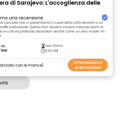
bera di Sarajevo: L'accoglienza delle
primo una recensione
a! Lasciate che vi presentiamo il cuore della città davanti a un
 caffè tradizionale. Questo tour locale e sincero mescola punti di
ici e cultura profonda, facendovi sentire come un vero insider fin
o.
1ora 30min
o da
Tour
11:00 AM
Informazioni e
nanziato con le mance
prenotazioni
vità