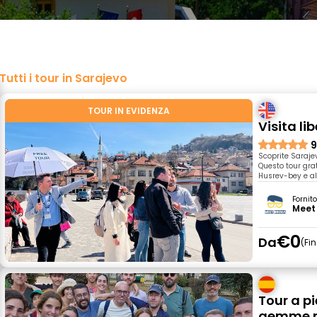
Tutti i tour in Sarajevo
TOUR IN EVIDENZA
Visita li
9
Scoprite Sarajev
Questo tour grat
Husrev-bey e al
Fornit
Meet 
€0
Da
Fi
Tour a pi
gemme n