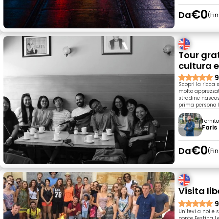
€0
Da
Fi
Tour grat
cultura e
9
Scopri la ricca 
molto apprezzat
stradine nascost
prima persona le
Fornit
Faris
€0
Da
Fi
Visita li
9
Unitevi a noi e 
ponte Festina Le