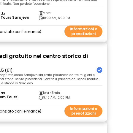
tificata. Non perdete l'occasione!
2 ore
o da
t Tours Sarajevo
10:00 AM, 6:00 PM
Informazioni e
nanziato con le mance
prenotazioni
edi gratuito nel centro storico di
o
.5
(61)
scoprirete come Sarajevo sia stata plasmata da tre religioni e
i storici senza precedenti. Sentite il passare dei secoli mentre
e strade di Sarajevo.
1ora 45min
o da
som Tours
9:45 AM, 12:00 PM
Informazioni e
nanziato con le mance
prenotazioni