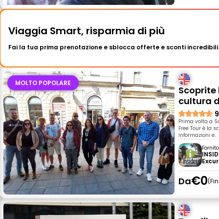
Viaggia Smart, risparmia di più
Fai la tua prima prenotazione e sblocca offerte e sconti incredibili
MOLTO POPOLARE
Scoprite
cultura 
9
Prima volta a Sa
Free Tour è la s
informazioni e..
Fornit
INSID
Excur
€0
Da
Fi