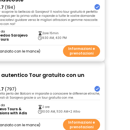
.7
(194)
 scoprire la bellezza di Sarajevo! Il nostro tour gratuito è perfetto
Sarajevo per la prima volta e risponde a tutte le vostre domande
 Lasciatevi guidare verso le migliori attrazioni e gemme nascoste.
vo con noi!
o da
2ore 15min
eedoo Sarajevo
9:30 AM, 4:30 PM
Tours
Informazioni e
nanziato con le mance
prenotazioni
 autentico Tour gratuito con un
.7
(797)
lla perla dei Balcani e imparate a conoscere le differenze etniche,
urali di Sarajevo grazie a un tour gratuito con me.
o da
2 ore
evo Tours &
10:00 AM, 11:30 AM
+2 Altro
sions with Adis
Informazioni e
nanziato con le mance
prenotazioni