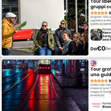
Tour libe
gruppi c
9
Scoprite i 500 
jugoslava e att
quella occident
Fornit
Neno 
Saraj
and 
€0
Da
Fi
Tour grat
una guid
9
Unitevi alle nott
chiaro di luna! 
magia di Saraje
avventura!
Fornit
Blos