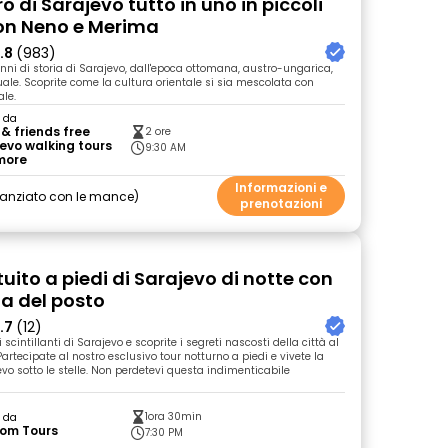
ro di Sarajevo tutto in uno in piccoli
on Neno e Merima
.8
(983)
anni di storia di Sarajevo, dall'epoca ottomana, austro-ungarica,
uale. Scoprite come la cultura orientale si sia mescolata con
ale.
o da
& friends free
2 ore
evo walking tours
9:30 AM
more
Informazioni e
nanziato con le mance
prenotazioni
uito a piedi di Sarajevo di notte con
a del posto
.7
(12)
i scintillanti di Sarajevo e scoprite i segreti nascosti della città al
Partecipate al nostro esclusivo tour notturno a piedi e vivete la
vo sotto le stelle. Non perdetevi questa indimenticabile
1ora 30min
o da
som Tours
7:30 PM