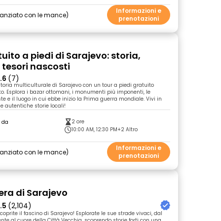
Informazioni e
nanziato con le mance
prenotazioni
uito a piedi di Sarajevo: storia,
 tesori nascosti
.6
(7)
storia multiculturale di Sarajevo con un tour a piedi gratuito
o. Esplora i bazar ottomani, i monumenti più imponenti, le
e e il luogo in cui ebbe inizio la Prima guerra mondiale. Vivi in
 autentiche storie locali!
2 ore
o da
10:00 AM, 12:30 PM
+2 Altro
Informazioni e
nanziato con le mance
prenotazioni
bera di Sarajevo
.5
(2,104)
scoprite il fascino di Sarajevo! Esplorate le sue strade vivaci, dal
nte al cuore della Città Vecchia, scoprendo storie forti con una