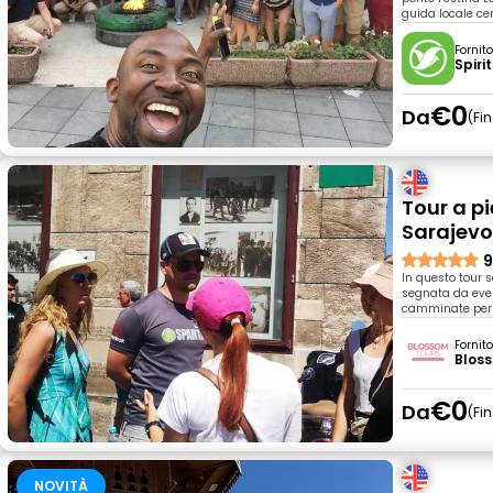
guida locale cer
Fornit
Spiri
€0
Da
Fi
Tour a pi
Sarajev
9
In questo tour 
segnata da event
camminate per l
Fornit
Blos
€0
Da
Fi
NOVITÀ