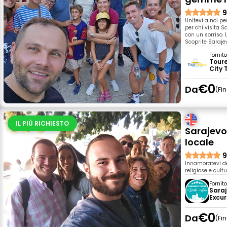
9
Unitevi a noi per
per chi visita 
con un sorriso.
Scoprite Saraje
Fornit
Tour
City 
€0
Da
Fi
IL PIÙ RICHIESTO
Sarajevo
locale
9
Innamoratevi de
religiose e cult
Fornit
Saraj
Excur
€0
Da
Fi