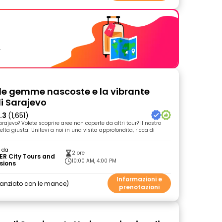
.
 le gemme nascoste e la vibrante
di Sarajevo
.3
(1,651)
rajevo? Volete scoprire aree non coperte da altri tour? Il nostro
celta giusta! Unitevi a noi in una visita approfondita, ricca di
o da
2 ore
ER City Tours and
10:00 AM, 4:00 PM
sions
Informazioni e
nanziato con le mance
prenotazioni