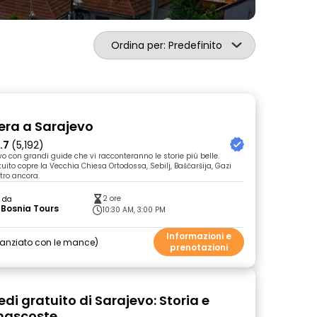
Ordina per: Predefinito
bera a Sarajevo
.7
(5,192)
o con grandi guide che vi racconteranno le storie più belle.
uito copre la Vecchia Chiesa Ortodossa, Sebilj, Baščaršija, Gazi
tro ancora.
2 ore
o da
Bosnia Tours
10:30 AM, 3:00 PM
Informazioni e
nanziato con le mance
prenotazioni
edi gratuito di Sarajevo: Storia e
ascoste