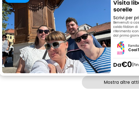
Visita li
sorelle
Scrivi per 
Benvenuti a cas
caldo fildžan di
riferimento icon
dal primo giorn
Fornit
Cool
€0
Da
Fi
Mostra altre atti