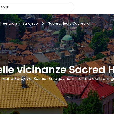
Free tours in Sarajevo
Sacred Heart Cathedral
nelle vicinanze Sacred 
 tour a Sarajevo, Bosnia-Erzegovina, in italiano e altre lin