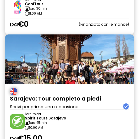
CoolTour
1ora 30min
11:00 AM
€0
Da
Finanziato con le mance
Sarajevo: Tour completo a piedi
Scrivi per primo una recensione
Fornito da
Spirit Tours Sarajevo
1ora 45min
10:00 AM
€15.00
Da