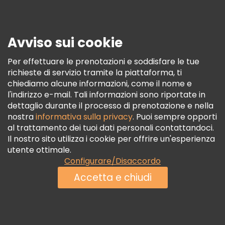
Stampa
Sicurezza E Privacy
Avviso sui cookie
Termini E Condizioni
Informativa Sui Cookie
Per effettuare le prenotazioni e soddisfare le tue
richieste di servizio tramite la piattaforma, ti
Freetour Premi
chiediamo alcune informazioni, come il nome e
Programma Di Fidelizzazione
l'indirizzo e-mail. Tali informazioni sono riportate in
dettaglio durante il processo di prenotazione e nella
nostra
informativa sulla privacy
. Puoi sempre opporti
al trattamento dei tuoi dati personali contattandoci.
Il nostro sito utilizza i cookie per offrire un'esperienza
utente ottimale.
Configurare/Disaccordo
Accetta e chiudi