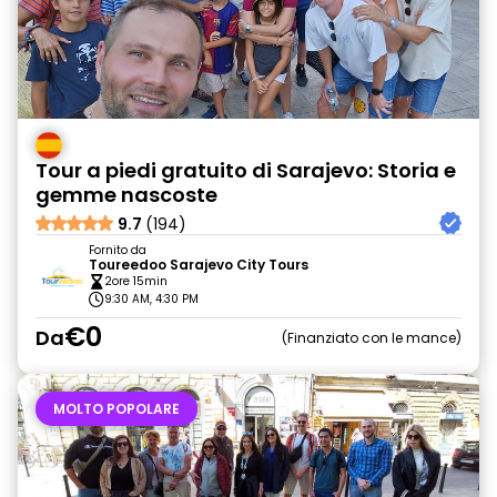
Tour a piedi gratuito di Sarajevo: Storia e
gemme nascoste
9.7
(194)
Fornito da
Toureedoo Sarajevo City Tours
2ore 15min
9:30 AM, 4:30 PM
€0
Da
Finanziato con le mance
MOLTO POPOLARE