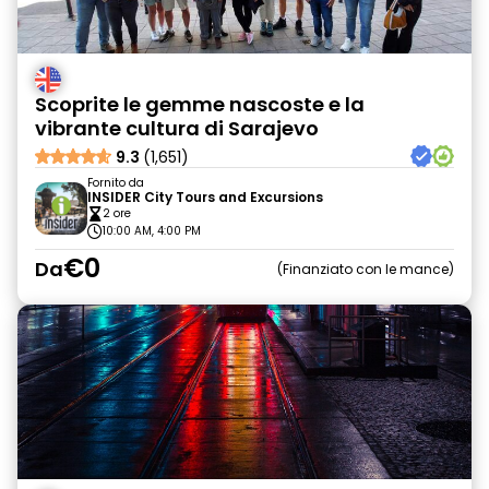
Scoprite le gemme nascoste e la
vibrante cultura di Sarajevo
9.3
(1,651)
Fornito da
INSIDER City Tours and Excursions
2 ore
10:00 AM, 4:00 PM
€0
Da
Finanziato con le mance