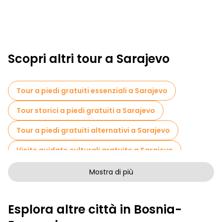
Scopri altri tour a Sarajevo
Tour a piedi gratuiti essenziali a Sarajevo
Tour storici a piedi gratuiti a Sarajevo
Tour a piedi gratuiti alternativi a Sarajevo
Visite guidate culturali gratuite a Sarajevo
Tour a piedi senza arte a Sarajevo
Mostra di più
Tour a piedi gratuiti per famiglie a Sarajevo
Esplora altre città in Bosnia-
Attività sportive a Sarajevo