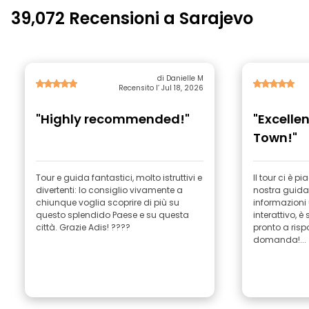
39,072 Recensioni a Sarajevo
di Danielle M
Recensito l’ Jul 18, 2026
"Highly recommended!"
"Excellen
Town!"
Tour e guida fantastici, molto istruttivi e
Il tour ci è p
divertenti: lo consiglio vivamente a
nostra guida,
chiunque voglia scoprire di più su
informazioni ut
questo splendido Paese e su questa
interattivo, è
città. Grazie Adis! ????
pronto a risp
domanda!...