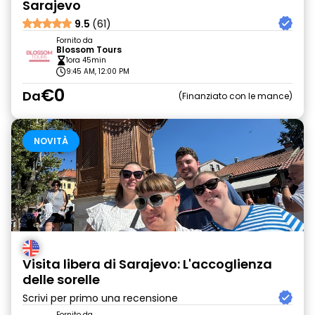
Sarajevo
9.5
(61)
Fornito da
Blossom Tours
1ora 45min
9:45 AM, 12:00 PM
€0
Da
Finanziato con le mance
NOVITÀ
Visita libera di Sarajevo: L'accoglienza
delle sorelle
Scrivi per primo una recensione
Fornito da