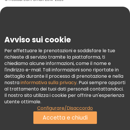
Aiuto
Blog
Stampa
Sicurezza E Privacy
Avviso sui cookie
Termini E Condizioni
Informativa Sui Cookie
Per effettuare le prenotazioni e soddisfare le tue
richieste di servizio tramite la piattaforma, ti
Freetour Premi
chiediamo alcune informazioni, come il nome e
Programma Di Fidelizzazione
l'indirizzo e-mail. Tali informazioni sono riportate in
dettaglio durante il processo di prenotazione e nella
nostra
informativa sulla privacy
. Puoi sempre opporti
al trattamento dei tuoi dati personali contattandoci.
Il nostro sito utilizza i cookie per offrire un'esperienza
utente ottimale.
Configurare/Disaccordo
Accetta e chiudi