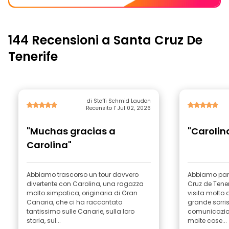
144 Recensioni a Santa Cruz De
Tenerife
di Steffi Schmid Laudon
Recensito l’ Jul 02, 2026
"Muchas gracias a
"Carolin
Carolina"
Abbiamo trascorso un tour davvero
Abbiamo part
divertente con Carolina, una ragazza
Cruz de Tener
molto simpatica, originaria di Gran
visita molto 
Canaria, che ci ha raccontato
grande sorri
tantissimo sulle Canarie, sulla loro
comunicazio
storia, sul...
molte cose...