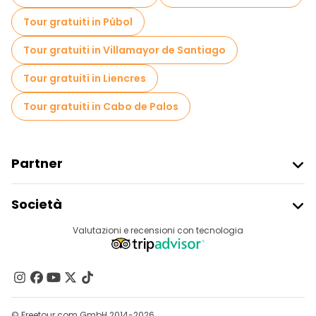
Tour gratuiti in Púbol
Tour gratuiti in Villamayor de Santiago
Tour gratuiti in Liencres
Tour gratuiti in Cabo de Palos
Partner
Iscriviti Al Freetour
Società
Accesso Del Fornitore
Destinazioni
Valutazioni e recensioni con tecnologia
Programma Di Affiliazione
Chi Siamo
Contattaci
Gruppi
© Freetour.com GmbH 2014-2026