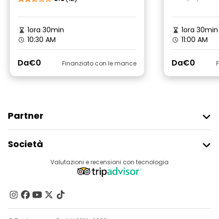
1ora 30min
1ora 30min
10:30 AM
11:00 AM
Da
€0
Da
€0
Finanziato con le mance
Partner
Iscriviti Al Freetour
Società
Accesso Del Fornitore
Destinazioni
Valutazioni e recensioni con tecnologia
Programma Di Affiliazione
Chi Siamo
Contattaci
Gruppi