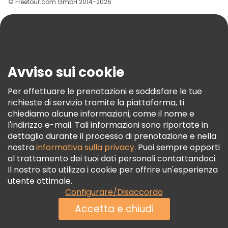
© Freetour.com GmbH 2014-2026
Aiuto
Blog
Stampa
Sicurezza E Privacy
Avviso sui cookie
Termini E Condizioni
Informativa Sui Cookie
Per effettuare le prenotazioni e soddisfare le tue
richieste di servizio tramite la piattaforma, ti
Freetour Premi
chiediamo alcune informazioni, come il nome e
Programma Di Fidelizzazione
l'indirizzo e-mail. Tali informazioni sono riportate in
dettaglio durante il processo di prenotazione e nella
nostra
informativa sulla privacy
. Puoi sempre opporti
al trattamento dei tuoi dati personali contattandoci.
Il nostro sito utilizza i cookie per offrire un'esperienza
utente ottimale.
Configurare/Disaccordo
Accetta e chiudi