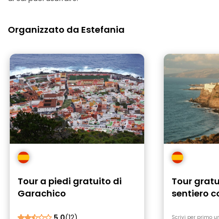
Organizzato da Estefania
Tour a piedi gratuito di
Tour gratui
Garachico
sentiero c
Realejos
5.0
(12)
Scrivi per primo u