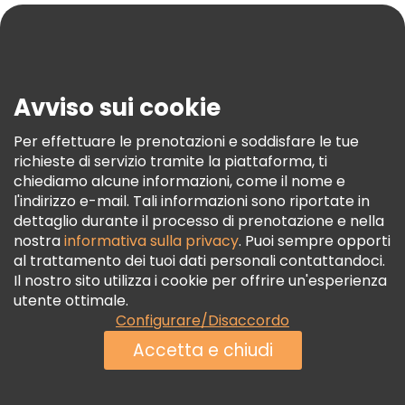
Blog
Stampa
Sicurezza E Privacy
Avviso sui cookie
Termini E Condizioni
Informativa Sui Cookie
Per effettuare le prenotazioni e soddisfare le tue
richieste di servizio tramite la piattaforma, ti
Freetour Premi
chiediamo alcune informazioni, come il nome e
Programma Di Fidelizzazione
l'indirizzo e-mail. Tali informazioni sono riportate in
dettaglio durante il processo di prenotazione e nella
nostra
informativa sulla privacy
. Puoi sempre opporti
al trattamento dei tuoi dati personali contattandoci.
Il nostro sito utilizza i cookie per offrire un'esperienza
utente ottimale.
Configurare/Disaccordo
Accetta e chiudi