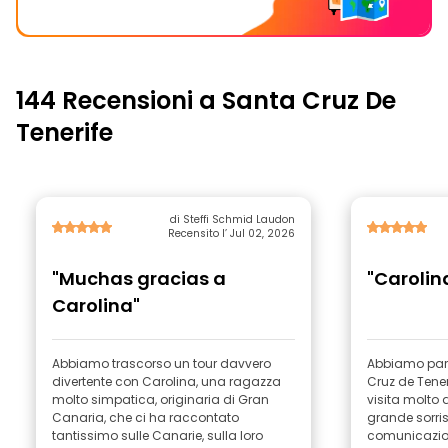
144 Recensioni a Santa Cruz De
Tenerife
di Steffi Schmid Laudon
Recensito l’ Jul 02, 2026
"Muchas gracias a
"Carolin
Carolina"
Abbiamo trascorso un tour davvero
Abbiamo part
divertente con Carolina, una ragazza
Cruz de Tener
molto simpatica, originaria di Gran
visita molto 
Canaria, che ci ha raccontato
grande sorri
tantissimo sulle Canarie, sulla loro
comunicazio