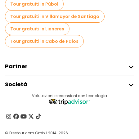
Tour gratuiti in Púbol
Tour gratuiti in Villamayor de Santiago
Tour gratuiti in Liencres
Tour gratuiti in Cabo de Palos
Partner
Iscriviti Al Freetour
Società
Accesso Del Fornitore
Destinazioni
Valutazioni e recensioni con tecnologia
Programma Di Affiliazione
Chi Siamo
Contattaci
Gruppi
© Freetour.com GmbH 2014-2026
Aiuto