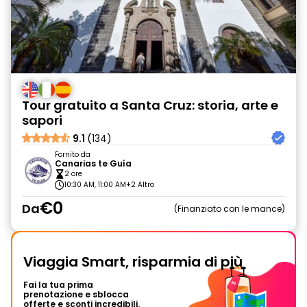
Tour gratuito a Santa Cruz: storia, arte e
sapori
9.1
(134)
Fornito da
Canarias te Guía
2 ore
10:30 AM, 11:00 AM
+2 Altro
€0
Da
Finanziato con le mance
Viaggia Smart, risparmia di più
Fai la tua prima
prenotazione e sblocca
offerte e sconti incredibili.