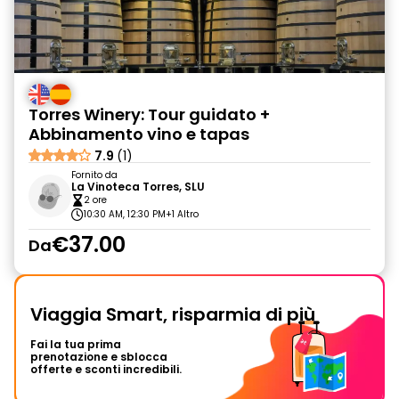
Torres Winery: Tour guidato +
Abbinamento vino e tapas
7.9
(1)
Fornito da
La Vinoteca Torres, SLU
2 ore
10:30 AM, 12:30 PM
+1 Altro
€37.00
Da
Viaggia Smart, risparmia di più
Fai la tua prima
prenotazione e sblocca
offerte e sconti incredibili.