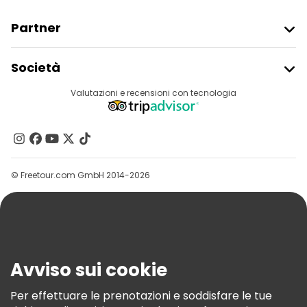
Partner
Iscriviti Al Freetour
Società
Accesso Del Fornitore
Destinazioni
Valutazioni e recensioni con tecnologia
Programma Di Affiliazione
Chi Siamo
Contattaci
Gruppi
© Freetour.com GmbH 2014-2026
Aiuto
Blog
Stampa
Sicurezza E Privacy
Avviso sui cookie
Termini E Condizioni
Informativa Sui Cookie
Per effettuare le prenotazioni e soddisfare le tue