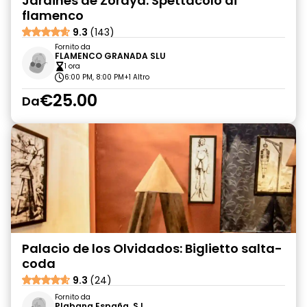
Jardines de Zoraya: Spettacolo di
flamenco
9.3
(143)
Fornito da
FLAMENCO GRANADA SLU
1 ora
6:00 PM, 8:00 PM
+1 Altro
€25.00
Da
Palacio de los Olvidados: Biglietto salta-
coda
9.3
(24)
Fornito da
Plabana España, S.L.