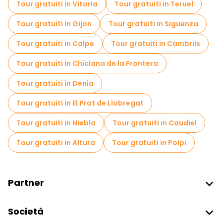
Tour gratuiti in Vitoria
Tour gratuiti in Teruel
Tour di degustazione locali in Granada
Tour gratuiti in Gijon
Tour gratuiti in Siguenza
Gite giornaliere gratuite a Granada
Tour gratuiti in Calpe
Tour gratuiti in Cambrils
Passeggiate notturne gratuite a Granada
Tour gratuiti in Chiclana de la Frontera
Tour in bicicletta a Granada
Tour gratuiti in Denia
Tour gastronomici a Granada
Tour gratuiti in El Prat de Llobregat
Tour gratuiti nelle vicinanze Alhambra
Tour gratuiti in Niebla
Tour gratuiti in Caudiel
Tour gratuiti nelle vicinanze Catedral de Granada
Tour gratuiti in Altura
Tour gratuiti in Polpi
Tour gratuiti nelle vicinanze Plaza Nueva de Granada
Partner
Iscriviti Al Freetour
Società
Accesso Del Fornitore