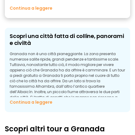
Continua a leggere
Scopri una città fatta di colline, panorami
e civiltà
Granada non è una città pianeggiante. La zona presenta
numerose salite ripide, grandi pendenze e tantissime scale.
Tuttavia, nonostante tutto ciò, il modo migliore per vivere
appieno ciò che Granada ha da offrire è camminare. E un tour
a piedi gratuito a Granada ti porta proprio nel cuore di tutto
ciò che la città ha da offrire. Da un lato si trova la
famosissima Alhambra, dall’altro l’antico quartiere
dell’Albaicín. Inoltre, un piccolo fiume attraversa le due parti
della città. Si tratta di aspetti che le mappe non riescono a
Continua a leggere
spiegare con lo stesso livello di dettaglio di una guida
professionale.
Perché Granada non è una “città da lista di
cose da fare”
Scopri altri tour a Granada
Molti turisti hanno un itinerario generico per il loro viaggio a