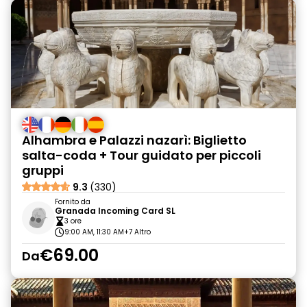
Alhambra e Palazzi nazarì: Biglietto
salta-coda + Tour guidato per piccoli
gruppi
9.3
(330)
Fornito da
Granada Incoming Card SL
3 ore
9:00 AM, 11:30 AM
+7 Altro
€69.00
Da