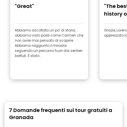
"Great"
"The bes
history 
Abbiamo ascoltato un po' di storia,
Grazie, Lorena! Abbiamo dav
abbiamo visto posti come Carmen che
apprezzato la
non avrei mai pensato di scoprire.
Abbiamo raggiunto il mirador
seguendo un percorso fuori dai sentieri
battuti. È stato...
7 Domande frequenti sui tour gratuiti a
Granada