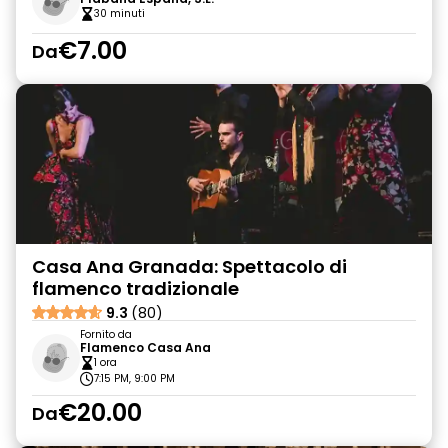
30 minuti
€7.00
Da
Casa Ana Granada: Spettacolo di
flamenco tradizionale
9.3
(80)
Fornito da
Flamenco Casa Ana
1 ora
7:15 PM, 9:00 PM
€20.00
Da