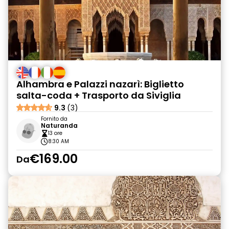
Alhambra e Palazzi nazarì: Biglietto
salta-coda + Trasporto da Siviglia
9.3
(3)
Fornito da
Naturanda
13 ore
8:30 AM
€169.00
Da