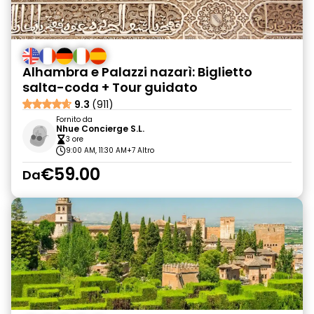
Alhambra e Palazzi nazarì: Biglietto
salta-coda + Tour guidato
9.3
(911)
Fornito da
Nhue Concierge S.L.
3 ore
9:00 AM, 11:30 AM
+7 Altro
€59.00
Da