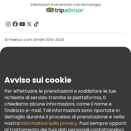
Destinazioni
Valutazioni e recensioni con tecnologia
Programma Di Affiliazione
Chi Siamo
Contattaci
Gruppi
© Freetour.com GmbH 2014-2026
Aiuto
Blog
Stampa
Sicurezza E Privacy
Avviso sui cookie
Termini E Condizioni
Informativa Sui Cookie
Per effettuare le prenotazioni e soddisfare le tue
richieste di servizio tramite la piattaforma, ti
Freetour Premi
chiediamo alcune informazioni, come il nome e
Programma Di Fidelizzazione
l'indirizzo e-mail. Tali informazioni sono riportate in
dettaglio durante il processo di prenotazione e nella
nostra
informativa sulla privacy
. Puoi sempre opporti
al trattamento dei tuoi dati personali contattandoci.