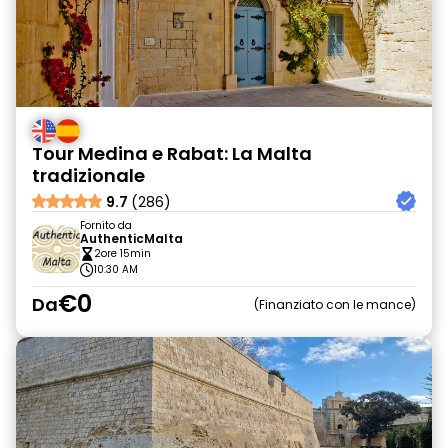
Tour Medina e Rabat: La Malta
tradizionale
9.7
(286)
Fornito da
AuthenticMalta
2ore 15min
10:30 AM
€0
Da
Finanziato con le mance