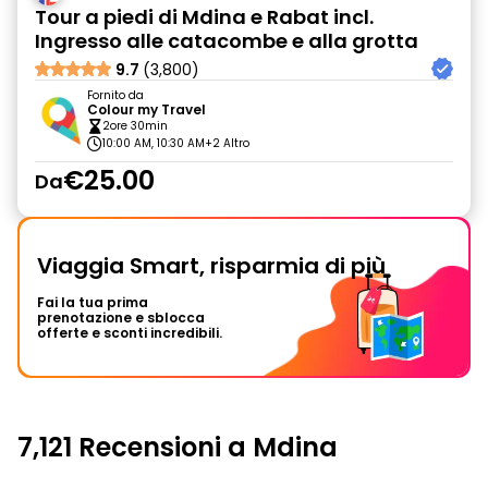
Tour a piedi di Mdina e Rabat incl.
Ingresso alle catacombe e alla grotta
9.7
(3,800)
Fornito da
Colour my Travel
2ore 30min
10:00 AM, 10:30 AM
+2 Altro
€25.00
Da
Viaggia Smart, risparmia di più
Fai la tua prima
prenotazione e sblocca
offerte e sconti incredibili.
7,121 Recensioni a Mdina