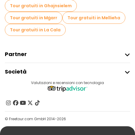
Tour gratuiti in Ghajnsielem
Tour gratuiti in Mġarr
Tour gratuiti in Mellieħa
Tour gratuiti in La Cala
Partner
Iscriviti Al Freetour
Società
Accesso Del Fornitore
Destinazioni
Valutazioni e recensioni con tecnologia
Programma Di Affiliazione
Chi Siamo
Contattaci
Gruppi
© Freetour.com GmbH 2014-2026
Aiuto
Blog