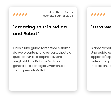
di Matheus Sattler
Recensito l’ Jun 21, 2026
"Amazing tour in Mdina
"Otra ve
and Rabat"
Chris è una guida fantastica e siamo
Siamo tornati
davvero contenti di aver partecipato a
Una guida ecc
questo tour! Ti fa capire davvero
appieno l'esp
meglio Mdina, Rabat e Malta in
autentica gra
generale. Lo consiglio vivamente a
chiunque visiti Malta!