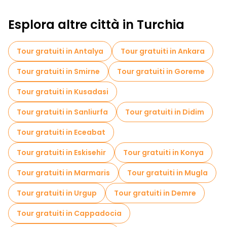
Attività sportive a Istanbul
Esplora altre città in Turchia
Visite autoguidate in Istanbul
Tour fotografici in Istanbul
Tour gratuiti in Antalya
Tour gratuiti in Ankara
Biglietti "salta fila" in Istanbul
Tour gratuiti in Smirne
Tour gratuiti in Goreme
Crociere in Istanbul
Musei in Istanbul
Tour gratuiti in Kusadasi
Visita gratuita del centro storico Istanbul
Tour gratuiti in Sanliurfa
Tour gratuiti in Didim
Tour per piccoli gruppi in Istanbul
Tour gratuiti in Eceabat
Visite al mercato in Istanbul
Tour gratuiti in Eskisehir
Tour gratuiti in Konya
Tour di degustazione locali in Istanbul
Tour gratuiti in Marmaris
Tour gratuiti in Mugla
Gite giornaliere gratuite a Istanbul
Tour gratuiti in Urgup
Tour gratuiti in Demre
Passeggiate notturne gratuite a Istanbul
Tour gratuiti in Cappadocia