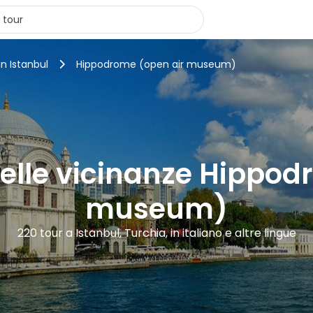
in Istanbul
Hippodrome (open air museum)
nelle vicinanze Hippo
museum)
220 tour a Istanbul, Turchia, in italiano e altre lingue