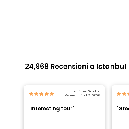
24,968 Recensioni a Istanbul
di Zrinka Smolcic
Recensito l’ Jul 21, 2026
"Interesting tour"
"Gre