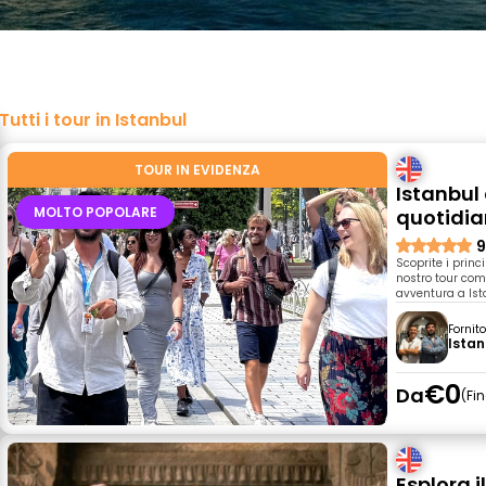
Tutti i tour in Istanbul
TOUR IN EVIDENZA
Istanbul 
MOLTO POPOLARE
quotidi
9
Scoprite i princi
nostro tour com
avventura a Ist
Fornit
Istan
€0
Da
Fi
Esplora i