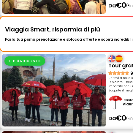
€0
Da
Fi
Viaggia Smart, risparmia di più
Fai la tua prima prenotazione e sblocca offerte e sconti incredibili
IL PIÙ RICHIESTO
Tour grat
9
Unitevi a noi e 
Esplorate il fas
imparate con i n
Scoprite il megl
Fornit
Viaur
€0
Da
Fi