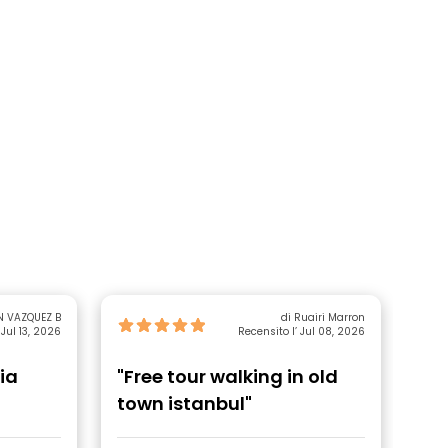
N VAZQUEZ B
di Ruairi Marron
 Jul 13, 2026
Recensito l’ Jul 08, 2026
ia
"Free tour walking in old
"E
town istanbul"