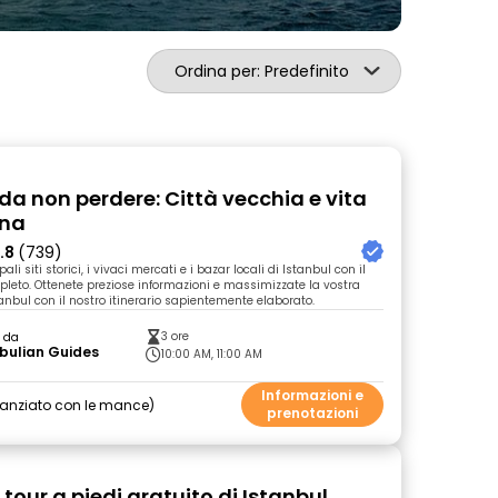
Ordina per: Predefinito
da non perdere: Città vecchia e vita
ana
.8
(739)
pali siti storici, i vivaci mercati e i bazar locali di Istanbul con il
pleto. Ottenete preziose informazioni e massimizzate la vostra
anbul con il nostro itinerario sapientemente elaborato.
3 ore
o da
bulian Guides
10:00 AM, 11:00 AM
Informazioni e
nanziato con le mance
prenotazioni
l tour a piedi gratuito di Istanbul