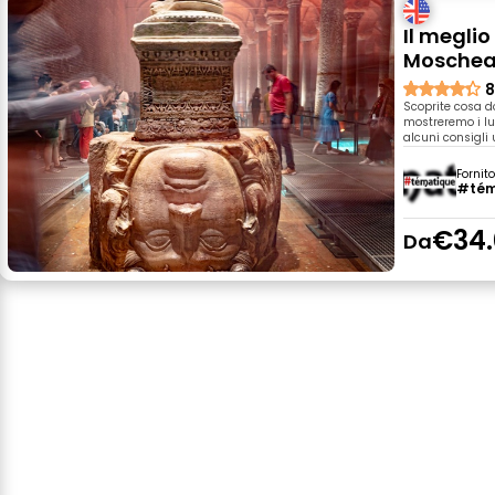
Il meglio
Moschea 
8
Scoprite cosa do
mostreremo i lu
alcuni consigli u
Fornit
#tém
€34.
Da