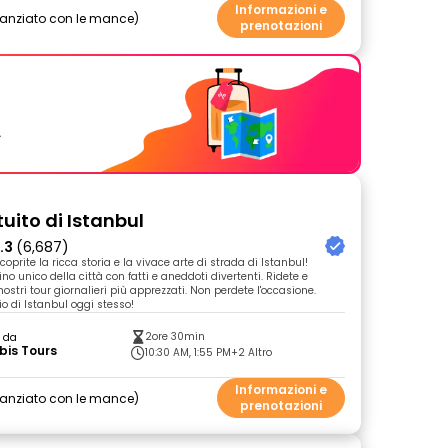
Informazioni e
nanziato con le mance
prenotazioni
.
uito di Istanbul
.3
(6,687)
scoprite la ricca storia e la vivace arte di strada di Istanbul!
cino unico della città con fatti e aneddoti divertenti. Ridete e
ostri tour giornalieri più apprezzati. Non perdete l'occasione.
io di Istanbul oggi stesso!
2ore 30min
o da
bis Tours
10:30 AM, 1:55 PM
+2 Altro
Informazioni e
nanziato con le mance
prenotazioni