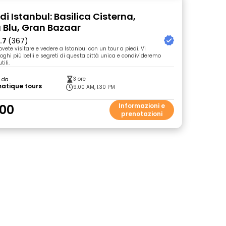
 di Istanbul: Basilica Cisterna,
Blu, Gran Bazaar
.7
(367)
vete visitare e vedere a Istanbul con un tour a piedi. Vi
oghi più belli e segreti di questa città unica e condivideremo
tili.
3 ore
o da
atique tours
9:00 AM, 1:30 PM
00
Informazioni e
prenotazioni