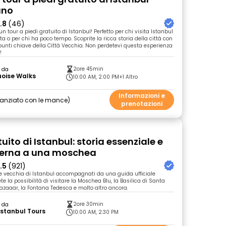
uno
.8
(46)
 un tour a piedi gratuito di Istanbul! Perfetto per chi visita Istanbul
ta o per chi ha poco tempo. Scoprite la ricca storia della città con
 punti chiave della Città Vecchia. Non perdetevi questa esperienza
!
2ore 45min
o da
uoise Walks
10:00 AM, 2:00 PM
+1 Altro
Informazioni e
nanziato con le mance
prenotazioni
uito di Istanbul: storia essenziale e
nterna a una moschea
.5
(921)
te vecchia di Istanbul accompagnati da una guida ufficiale
te la possibilità di visitare la Moschea Blu, la Basilica di Santa
 Bazaaar, la Fontana Tedesca e molto altro ancora.
2ore 30min
o da
Istanbul Tours
10:00 AM, 2:30 PM