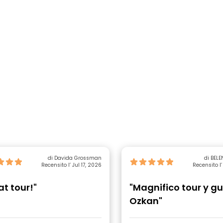
di Davida Grossman
di BELE
Recensito l’ Jul 17, 2026
Recensito l’
at tour!"
"Magnifico tour y gu
Ozkan"