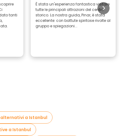
scoprire
È stata un'esperienza fantastica visitare
Ho p
Ci
tutte le principali attrazioni del centro
stat
dato tanti
storico. La nostra guida, Pinar, è stata
stor
a,
eccellente: con battute spiritose rivolte al
e bu
ata.
gruppo e spiegazioni...
pres
 alternativi a Istanbul
tive a Istanbul