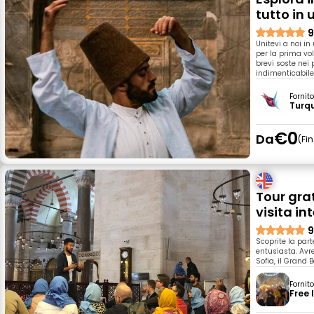
tutto in 
9
Unitevi a noi in
per la prima vol
brevi soste nei
indimenticabile
Fornit
Turq
€0
Da
Fi
Tour grat
visita i
9
Scoprite la par
entusiasta. Avre
Sofia, il Grand
Fornit
Free 