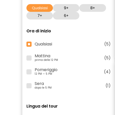
Qualsiasi
9+
8+
7+
6+
Ora di inizio
Qualsiasi
(5)
Mattina
(5)
prima delle 12 PM
Pomeriggio
(4)
12 PM — 5 PM
Sera
(1)
dopo le 5 PM
Lingua del tour