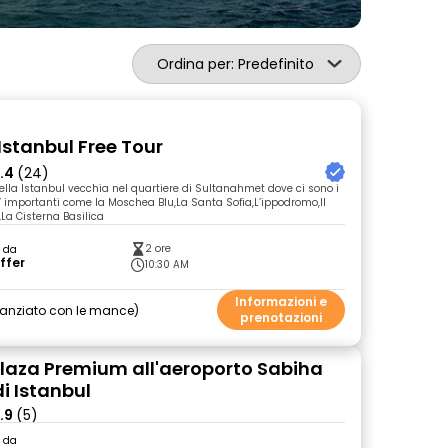
Ordina per: Predefinito
Istanbul Free Tour
.4
(24)
la Istanbul vecchia nel quartiere di Sultanahmet dove ci sono i
importanti come la Moschea Blu,La Santa Sofia,L’ippodromo,Il
,La Cisterna Basilica
2 ore
o da
ffer
10:30 AM
Informazioni e
nanziato con le mance
prenotazioni
laza Premium all'aeroporto Sabiha
i Istanbul
.9
(5)
o da