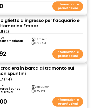
0
Informazioni e
prenotazioni
 biglietto d'ingresso per l'acquario e
ottomarino Emaar
.9
(2)
o da
30 minuti
s International
10:00 AM
92
Informazioni e
prenotazioni
 crociera in barca al tramonto sul
con spuntini
.7
(44)
o da
2ore 30min
horus Tour by
6:00 PM
a Travel
.00
Informazioni e
prenotazioni