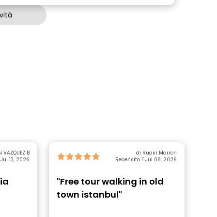
vità
N VAZQUEZ B
di Ruairi Marron
 Jul 13, 2026
Recensito l’ Jul 08, 2026
ia
"Free tour walking in old
"E
town istanbul"