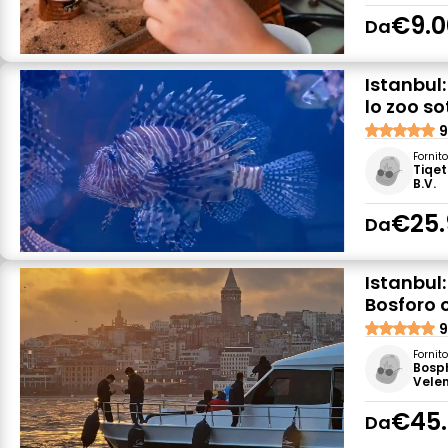
€9.0
Da
Istanbul:
lo zoo s
9
Fornit
Tiqet
B.V.
€25.
Da
Istanbul:
Bosforo 
9
Fornit
Bosp
Velen
€45
Da