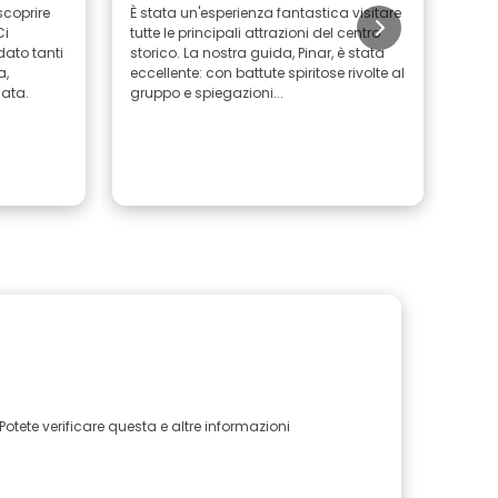
scoprire
È stata un'esperienza fantastica visitare
Ho p
Ci
tutte le principali attrazioni del centro
stat
dato tanti
storico. La nostra guida, Pinar, è stata
stor
a,
eccellente: con battute spiritose rivolte al
e bu
ata.
gruppo e spiegazioni...
pres
Potete verificare questa e altre informazioni