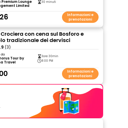
a Premium Lounge
30 minuti
gement Limited
.26
Informazioni e
prenotazioni
 Crociera con cena sul Bosforo e
o tradizionale dei dervisci
.9
(3)
o da
3ore 30min
horus Tour by
8:00 PM
a Travel
00
Informazioni e
prenotazioni
.