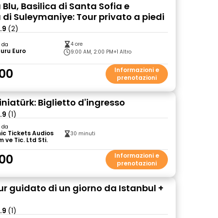
lu, Basilica di Santa Sofia e
di Suleymaniye: Tour privato a piedi
.9
(2)
4 ore
o da
uru Euro
9:00 AM, 2:00 PM
+1 Altro
00
Informazioni e
prenotazioni
iatürk: Biglietto d'ingresso
.9
(1)
o da
c Tickets Audios
30 minuti
 ve Tic. Ltd Sti.
00
Informazioni e
prenotazioni
ur guidato di un giorno da Istanbul +
.9
(1)