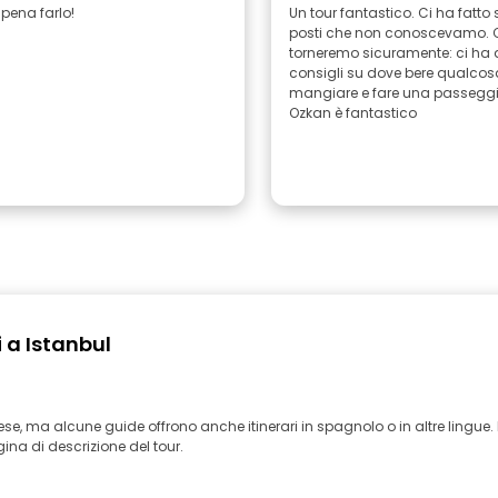
 pena farlo!
Un tour fantastico. Ci ha fatto 
posti che non conoscevamo. 
torneremo sicuramente: ci ha 
consigli su dove bere qualcos
mangiare e fare una passeggi
Ozkan è fantastico
 a Istanbul
lese, ma alcune guide offrono anche itinerari in spagnolo o in altre lingue. 
na di descrizione del tour.