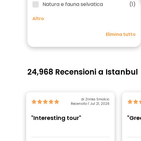
Natura e fauna selvatica
(1)
Altro
Elimina tutto
24,968 Recensioni a Istanbul
di Zrinka Smolcic
Recensito l’ Jul 21, 2026
"Interesting tour"
"Gre