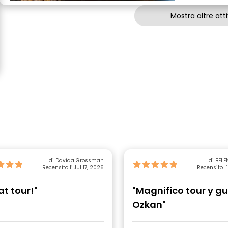
Mostra altre atti
di Davida Grossman
di BELE
Recensito l’ Jul 17, 2026
Recensito l’
at tour!"
"Magnifico tour y gu
Ozkan"