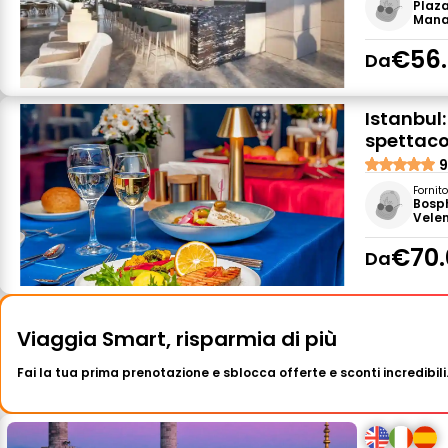
Plaz
Mana
€56
Da
Istanbul:
spettacol
9
Fornit
Bosp
Velen
€70.
Da
Viaggia Smart, risparmia di più
Fai la tua prima prenotazione e sblocca offerte e sconti incredibili