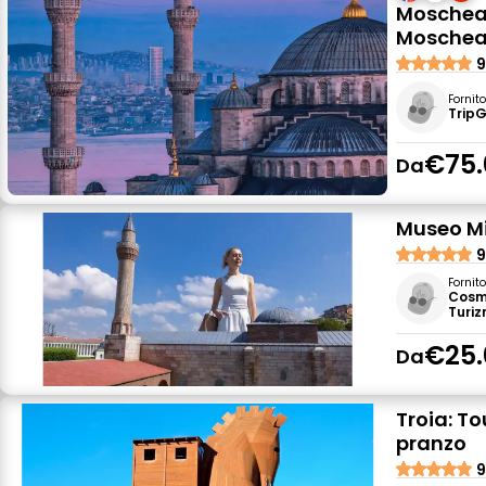
Moschea B
Moschea 
9
Fornit
TripG
€75.
Da
Museo Min
9
Fornit
Cosmi
Turizm
€25.
Da
Troia: To
pranzo
9