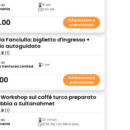
16 ore
o da
mania
6:00 AM
.00
Informazioni e
prenotazioni
la Fanciulla: biglietto d'ingresso +
io autoguidato
.9
(1)
o da
2 ore
 Ventures Limited
00
Informazioni e
prenotazioni
: Workshop sul caffè turco preparato
abbia a Sultanahmet
.9
(1)
30 minuti
o da
mania
12:00 PM, 1:00 PM
+5 Altro