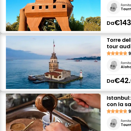
Fornit
Tour
€143
Da
Torre del
tour aud
9
Fornit
Aloha
€42.
Da
Istanbul
con la s
9
Fornit
Tour