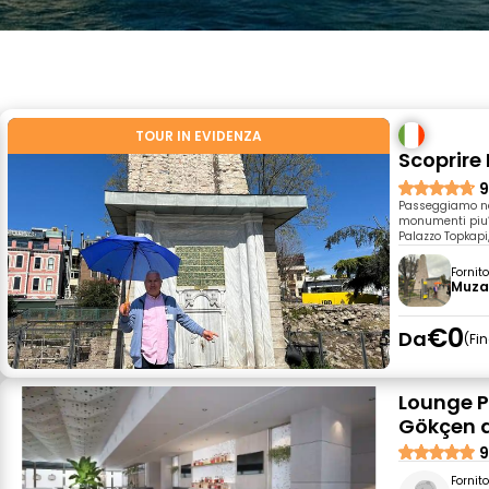
TOUR IN EVIDENZA
Scoprire 
9
Passeggiamo nel
monumenti piu’ 
Palazzo Topkapi
Fornit
Muza
€0
Da
Fi
Lounge P
Gökçen d
9
Fornit