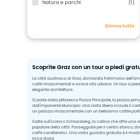
Natura e parchi
(1)
Elimina tutto
Scoprite Graz con un tour a piedi grat
La città austriaca di Graz, dichiarata Patrimonio dell'U
cortili rinascimentali e vivace vita urbana. Un tour a pied
elegante architettura.
Si parte dalla pittoresca Piazza Principale, la piazza pri
dall'imponente Municipio. Una visita libera include il car
un palazzo rinascimentale con un bellissimo cortile port
Salite sull'iconico Schlossberg, la collina che offre una 
popolare della città. Passeggiate per il centro storico, dov
caffè caratteristici. Una visita guidata gratuita è il modo
ricca storia.