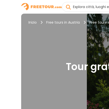
Inizio
Free tours in Austria
Free tours 
Tour grat