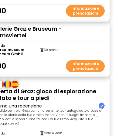
00
Informazioni e
prenotazioni
lerie Graz e Bruseum -
msviertel
o da
ersalmuseum
30 minuti
neum GmbH
00
Informazioni e
prenotazioni
erta di Graz: gioco di esplorazione
ato e tour a piedi
primo una recensione
ndido centro di Graz con un divertente tour autoguidato a base di
 la storia della tua amica Maria! Visita 14 luoghi imperdibili,
mplicati e scopri curiosità locali al tuo ritmo. Acquista il tuo
 oggi stesso!
2ore 45min
o da