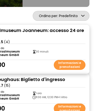
Ordina per: Predefinito
almuseum Joanneum: accesso 24 ore
.5
(4)
o da
ersalmuseum
30 minuti
neum GmbH
00
Informazioni e
prenotazioni
ughaus: Biglietto d'ingresso
.7
(15)
o da
1 ora
ersalmuseum
11:00 AM, 12:30 PM
+1 Altro
neum GmbH
00
Informazioni e
prenotazioni