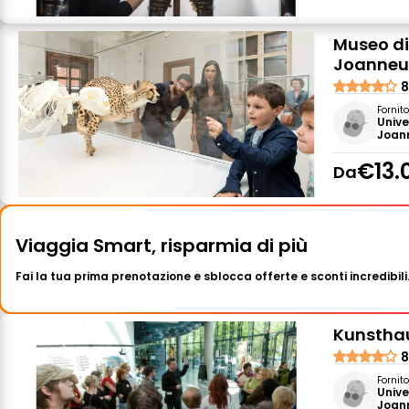
Museo di
Joanneu
8
Fornit
Univ
Joan
€13.
Da
Viaggia Smart, risparmia di più
Fai la tua prima prenotazione e sblocca offerte e sconti incredibili
Kunsthau
8
Fornit
Univ
Joan