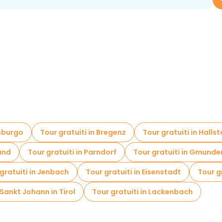
isburgo
Tour gratuiti in Bregenz
Tour gratuiti in Hallst
and
Tour gratuiti in Parndorf
Tour gratuiti in Gmunde
gratuiti in Jenbach
Tour gratuiti in Eisenstadt
Tour gr
 Sankt Johann in Tirol
Tour gratuiti in Lackenbach