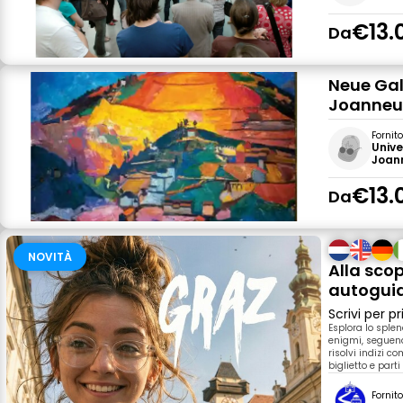
€13.
Da
Neue Gal
Joanneu
Fornit
Univ
Joan
€13.
Da
NOVITÀ
Alla scop
autoguid
Scrivi per 
Esplora lo sple
enigmi, seguendo
risolvi indizi co
biglietto e parti
Fornit