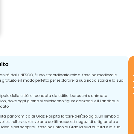
uito
manità dall'UNESCO, è uno straordinario mix di fascino medievale,
i gratuito è il modo perfetto per esplorare la sua ricca storia e la sua
ncipale della città, circondata da edifici barocchi e animata
illon, dove ogni giorno si esibiscono figure danzanti, e il Landhaus,
icato.
vista panoramica di Graz e ospita la torre dell'orologio, un simbolo
e le strette viuzze rivelano cortili nascosti, negozi di artigianato e
 ideale per scoprire il fascino unico di Graz, la sua cultura e la sua