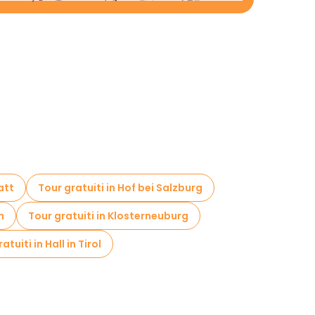
att
Tour gratuiti in Hof bei Salzburg
n
Tour gratuiti in Klosterneuburg
atuiti in Hall in Tirol