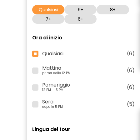
Qualsiasi
9+
8+
7+
6+
Ora di inizio
Qualsiasi
(6)
Mattina
(6)
prima delle 12 PM
Pomeriggio
(6)
12 PM — 5 PM
Sera
(5)
dopo le 5 PM
Lingua del tour