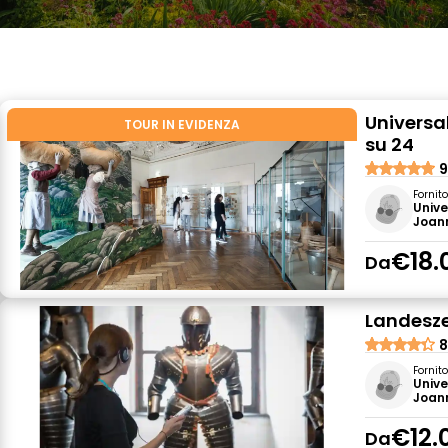
Univers
TOUR IN EVIDENZA
su 24
9
Fornit
Univ
Joan
€18.
Da
Landesze
8
Fornit
Univ
Joan
€12.
Da