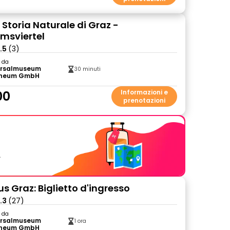
 Storia Naturale di Graz -
msviertel
.5
(3)
o da
ersalmuseum
30 minuti
neum GmbH
00
Informazioni e
prenotazioni
.
s Graz: Biglietto d'ingresso
.3
(27)
o da
ersalmuseum
1 ora
neum GmbH