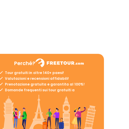
Perché?
Tour gratuiti in oltre 140+ paesi!
Valutazioni e recensioni affidabili!
Prenotazione gratuita e garantita al 100%!
Domande frequenti sui tour gratuiti a