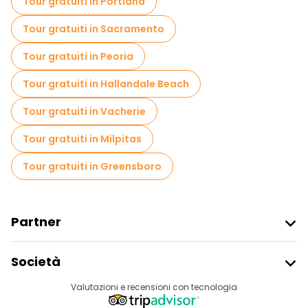
Tour gratuiti in Portland
Tour gratuiti in Sacramento
Tour gratuiti in Peoria
Tour gratuiti in Hallandale Beach
Tour gratuiti in Vacherie
Tour gratuiti in Milpitas
Tour gratuiti in Greensboro
Partner
Iscriviti Al Freetour
Società
Accesso Del Fornitore
Destinazioni
Valutazioni e recensioni con tecnologia
Programma Di Affiliazione