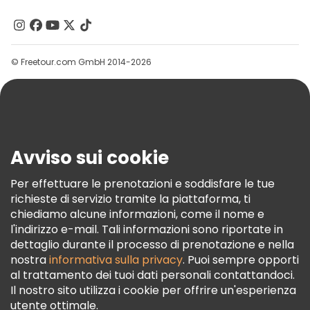
Chi Siamo
Contattaci
Gruppi
© Freetour.com GmbH 2014-2026
Aiuto
Blog
Stampa
Sicurezza E Privacy
Avviso sui cookie
Termini E Condizioni
Informativa Sui Cookie
Per effettuare le prenotazioni e soddisfare le tue
richieste di servizio tramite la piattaforma, ti
Freetour Premi
chiediamo alcune informazioni, come il nome e
Programma Di Fidelizzazione
l'indirizzo e-mail. Tali informazioni sono riportate in
dettaglio durante il processo di prenotazione e nella
nostra
informativa sulla privacy
. Puoi sempre opporti
al trattamento dei tuoi dati personali contattandoci.
Il nostro sito utilizza i cookie per offrire un'esperienza
utente ottimale.