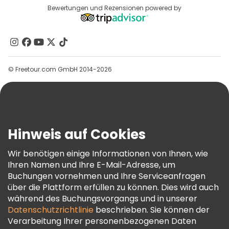
Reiseziele
Bewertungen und Rezensionen powered by
Affiliate-Programm
Über Uns
Kontakt
Gruppen
© Freetour.com GmbH 2014-2026
Hilfe
Blog
Presse
Sicherheit Und Datenschutz
Hinweis auf Cookies
AGB Und Rechtliches
Wir benötigen einige Informationen von Ihnen, wie
Cookie-Richtlinie
Ihren Namen und Ihre E-Mail-Adresse, um
Freetour Auszeichnungen
Buchungen vornehmen und Ihre Serviceanfragen
über die Plattform erfüllen zu können. Dies wird auch
Treueprogramm
während des Buchungsvorgangs und in unserer
Datenschutzrichtlinie
beschrieben. Sie können der
Verarbeitung Ihrer personenbezogenen Daten