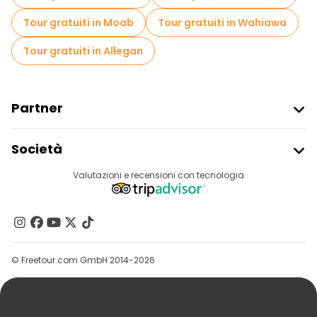
Tour gratuiti in Moab
Tour gratuiti in Wahiawa
Tour gratuiti in Allegan
Partner
Iscriviti Al Freetour
Società
Accesso Del Fornitore
Destinazioni
Valutazioni e recensioni con tecnologia
Programma Di Affiliazione
Chi Siamo
Contattaci
Gruppi
© Freetour.com GmbH 2014-2026
Aiuto
Blog
Stampa