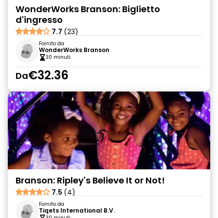
WonderWorks Branson: Biglietto
d'ingresso
7.7
(23)
Fornito da
WonderWorks Branson
30 minuti
€32.36
Da
Branson: Ripley's Believe It or Not!
7.5
(4)
Fornito da
Tiqets International B.V.
30 minuti