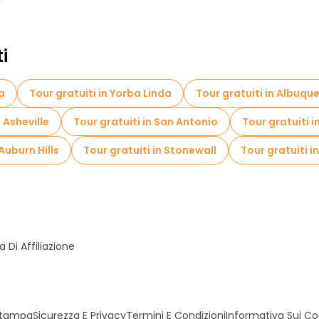
ti
a
Tour gratuiti in Yorba Linda
Tour gratuiti in Albuqu
n Asheville
Tour gratuiti in San Antonio
Tour gratuiti 
 Auburn Hills
Tour gratuiti in Stonewall
Tour gratuiti i
Di Affiliazione
tampa
Sicurezza E Privacy
Termini E Condizioni
Informativa Sui Co