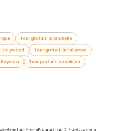
erque
Tour gratuiti in Anaheim
in Hollywood
Tour gratuiti in Fullerton
n Kayenta
Tour gratuiti in Jackson
okie
Freetour Premi
Programma Di Fidelizzazione