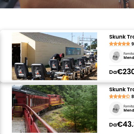
Skunk Tra
9
Fornit
Mend
€230
Da
Skunk Tr
8
Fornit
Mend
€43.
Da