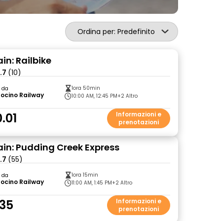
Ordina per: Predefinito
in: Railbike
.7
(10)
1ora 50min
o da
ocino Railway
10:00 AM, 12:45 PM
+2 Altro
.01
Informazioni e
prenotazioni
ain: Pudding Creek Express
.7
(55)
1ora 15min
o da
ocino Railway
11:00 AM, 1:45 PM
+2 Altro
35
Informazioni e
prenotazioni