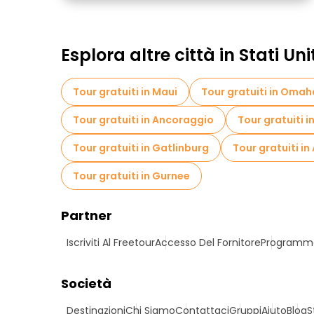
Esplora altre città in Stati Uni
Tour gratuiti in Maui
Tour gratuiti in Omah
Tour gratuiti in Ancoraggio
Tour gratuiti i
Tour gratuiti in Gatlinburg
Tour gratuiti in
Tour gratuiti in Gurnee
Partner
Iscriviti Al Freetour
Accesso Del Fornitore
Programma 
Società
Destinazioni
Chi Siamo
Contattaci
Gruppi
Aiuto
Blog
S