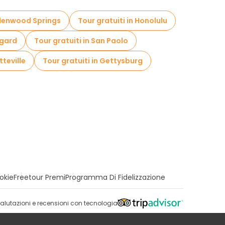
 Glenwood Springs
Tour gratuiti in Honolulu
dgard
Tour gratuiti in San Paolo
tteville
Tour gratuiti in Gettysburg
okie
Freetour Premi
Programma Di Fidelizzazione
alutazioni e recensioni con tecnologia