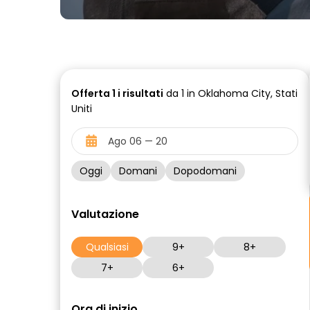
Offerta
1 i
risultati
da 1 in Oklahoma City, Stati
Uniti
Oggi
Domani
Dopodomani
Valutazione
Qualsiasi
9+
8+
7+
6+
Ora di inizio