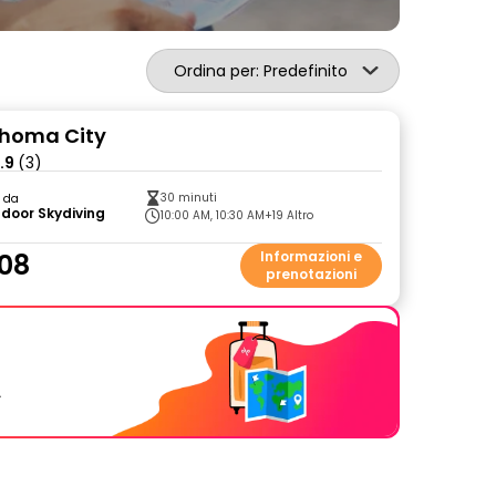
Ordina per: Predefinito
ahoma City
.9
(3)
30 minuti
o da
Indoor Skydiving
10:00 AM, 10:30 AM
+19 Altro
08
Informazioni e
prenotazioni
.