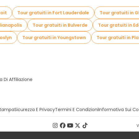
roit
Tour gratuiti in Fort Lauderdale
Tour gratuiti in
ndianapolis
Tour gratuiti in Bulverde
Tour gratuiti in E
Roslyn
Tour gratuiti in Youngstown
Tour gratuiti in Pla
Di Affiliazione
tampa
Sicurezza E Privacy
Termini E Condizioni
Informativa Sui Co
V