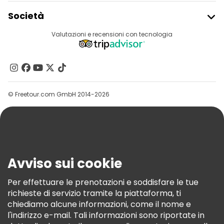
Iscriviti Al Freetour
Società
Accesso Del Fornitore
Destinazioni
Valutazioni e recensioni con tecnologia
Programma Di Affiliazione
Chi Siamo
Contattaci
Gruppi
© Freetour.com GmbH 2014-2026
Aiuto
Blog
Stampa
Sicurezza E Privacy
Avviso sui cookie
Termini E Condizioni
Informativa Sui Cookie
Per effettuare le prenotazioni e soddisfare le tue
richieste di servizio tramite la piattaforma, ti
Freetour Premi
chiediamo alcune informazioni, come il nome e
Programma Di Fidelizzazione
l'indirizzo e-mail. Tali informazioni sono riportate in