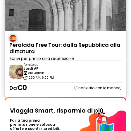
Peralada Free Tour: dalla Repubblica alla
dittatura
Scrivi per primo una recensione
Fornito da
Jordi VF
1ora 30min
10:30 AM, 6:00 PM
€0
Da
Finanziato con le mance
Viaggia Smart, risparmia di più
Fai la tua prima
prenotazione e sblocca
offerte e sconti incredibili.