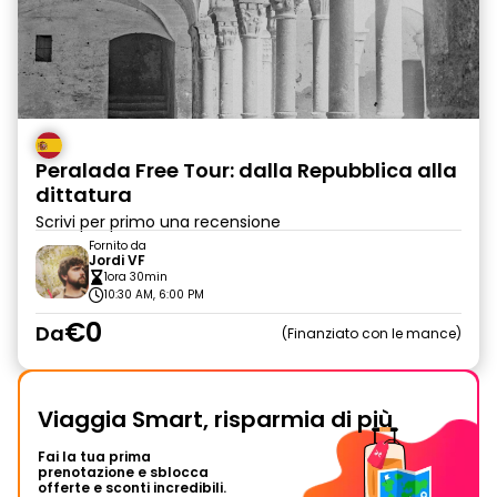
Peralada Free Tour: dalla Repubblica alla
dittatura
Scrivi per primo una recensione
Fornito da
Jordi VF
1ora 30min
10:30 AM, 6:00 PM
€0
Da
Finanziato con le mance
Viaggia Smart, risparmia di più
Fai la tua prima
prenotazione e sblocca
offerte e sconti incredibili.