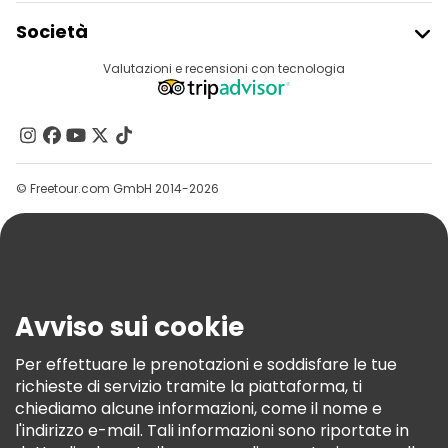
Iscriviti Al Freetour
Società
Accesso Del Fornitore
Destinazioni
Valutazioni e recensioni con tecnologia
Programma Di Affiliazione
Chi Siamo
Contattaci
Gruppi
© Freetour.com GmbH 2014-2026
Aiuto
Blog
Stampa
Sicurezza E Privacy
Avviso sui cookie
Termini E Condizioni
Informativa Sui Cookie
Per effettuare le prenotazioni e soddisfare le tue
richieste di servizio tramite la piattaforma, ti
Freetour Premi
chiediamo alcune informazioni, come il nome e
Programma Di Fidelizzazione
l'indirizzo e-mail. Tali informazioni sono riportate in