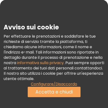
Blog
Stampa
Sicurezza E Privacy
Avviso sui cookie
Termini E Condizioni
Informativa Sui Cookie
Per effettuare le prenotazioni e soddisfare le tue
richieste di servizio tramite la piattaforma, ti
Freetour Premi
chiediamo alcune informazioni, come il nome e
Programma Di Fidelizzazione
l'indirizzo e-mail. Tali informazioni sono riportate in
dettaglio durante il processo di prenotazione e nella
nostra
informativa sulla privacy
. Puoi sempre opporti
al trattamento dei tuoi dati personali contattandoci.
Il nostro sito utilizza i cookie per offrire un'esperienza
utente ottimale.
Configurare/Disaccordo
Accetta e chiudi