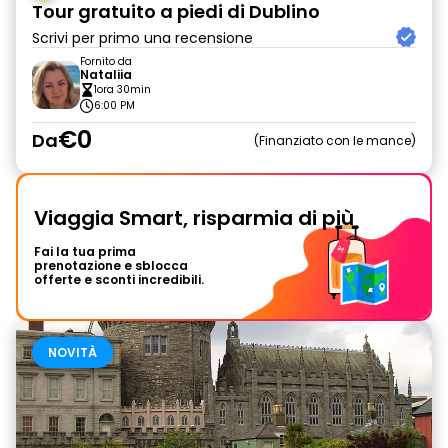
Tour gratuito a piedi di Dublino
Scrivi per primo una recensione
Fornito da
Nataliia
1ora 30min
6:00 PM
€0
Da
Finanziato con le mance
Viaggia Smart, risparmia di più
Fai la tua prima
prenotazione e sblocca
offerte e sconti incredibili.
NOVITÀ