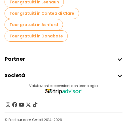
Tour gratuiti in Leenaun
Tour di Natale in Dublino
Tour gratuiti in Contea di Clare
Gite giornaliere gratuite a Dublino
Tour gratuiti in Ashford
Passeggiate notturne gratuite a Dublino
Tour gratuiti in Donabate
Tour in bicicletta a Dublino
Tour gastronomici a Dublino
Partner
Tour gratuiti nelle vicinanze Dublin Castle
Iscriviti Al Freetour
Società
Tour gratuiti nelle vicinanze Trinity College Dublin
Accesso Del Fornitore
Destinazioni
Valutazioni e recensioni con tecnologia
Programma Di Affiliazione
Tour gratuiti nelle vicinanze Christ Church Cathedral
Chi Siamo
Contattaci
Gruppi
© Freetour.com GmbH 2014-2026
Aiuto