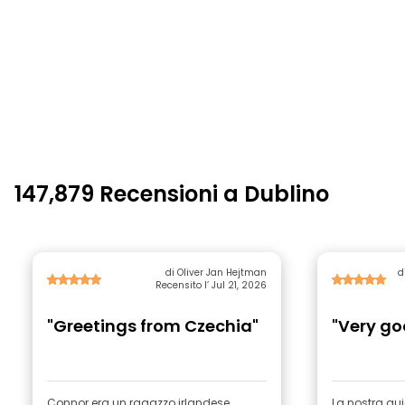
147,879 Recensioni a Dublino
di Oliver Jan Hejtman
d
Recensito l’ Jul 21, 2026
"Greetings from Czechia"
"Very go
Connor era un ragazzo irlandese
La nostra gui