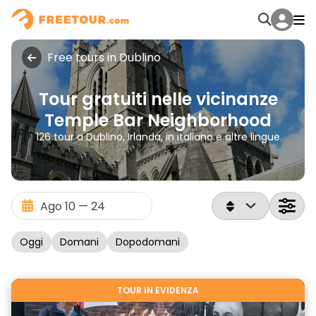
Free tours in Dublino
Tour gratuiti nelle vicinanze
Temple Bar Neighborhood
126 tour a Dublino, Irlanda, in italiano e altre lingue
Oggi
Domani
Dopodomani
TOUR IN EVIDENZA