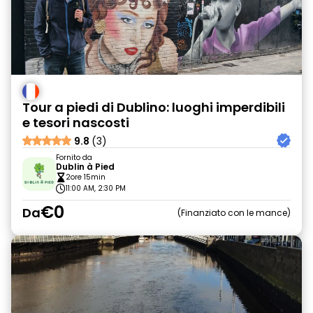
Tour a piedi di Dublino: luoghi imperdibili
e tesori nascosti
9.8
(3)
Fornito da
Dublin à Pied
2ore 15min
11:00 AM, 2:30 PM
€0
Da
Finanziato con le mance