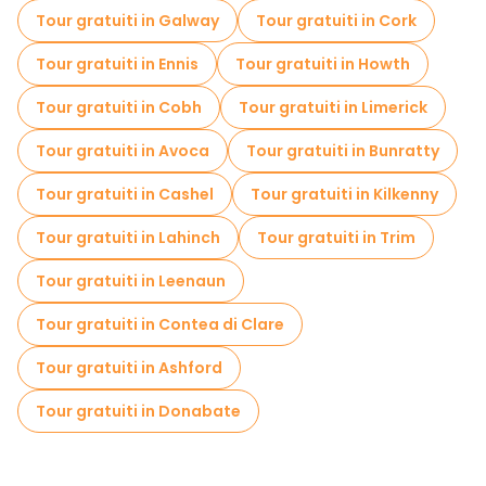
Attività sportive a Dublino
Tour gratuiti in Galway
Tour gratuiti in Cork
Visite autoguidate in Dublino
Tour gratuiti in Ennis
Tour gratuiti in Howth
Giochi di fuga in Dublino
Tour gratuiti in Cobh
Tour gratuiti in Limerick
Visite gratuite alle leggende e al mistero in Dublino
Tour gratuiti in Avoca
Tour gratuiti in Bunratty
Musei in Dublino
Tour gratuiti in Cashel
Tour gratuiti in Kilkenny
Visita gratuita del centro storico Dublino
Tour gratuiti in Lahinch
Tour gratuiti in Trim
Tour per piccoli gruppi in Dublino
Tour gratuiti in Leenaun
Tour di Natale in Dublino
Tour gratuiti in Contea di Clare
Gite giornaliere gratuite a Dublino
Tour gratuiti in Ashford
Passeggiate notturne gratuite a Dublino
Tour gratuiti in Donabate
Tour in bicicletta a Dublino
Tour gastronomici a Dublino