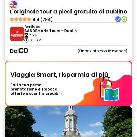
L'originale tour a piedi gratuito di Dublino
9.4
(284)
Fornito da
SANDEMANs Tours - Dublin
2 ore
11:00 AM
€0
Da
Finanziato con le mance
Viaggia Smart, risparmia di più
Fai la tua prima
prenotazione e sblocca
offerte e sconti incredibili.