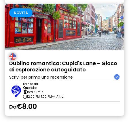
NOVITÀ
Dublino romantica: Cupid's Lane - Gioco
di esplorazione autoguidato
Scrivi per primo una recensione
Fornito da
Questo
1ora 30min
12:00 PM, 1:00 PM
+4 Altro
€8.00
Da