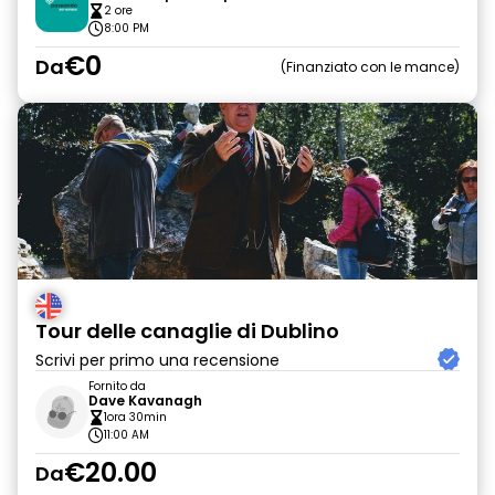
2 ore
8:00 PM
€0
Da
Finanziato con le mance
Tour delle canaglie di Dublino
Scrivi per primo una recensione
Fornito da
Dave Kavanagh
1ora 30min
11:00 AM
€20.00
Da