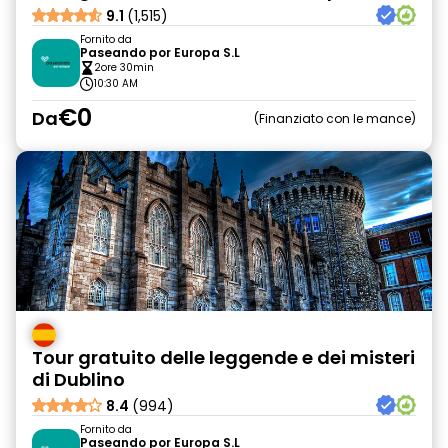
9.1
(1,515)
Fornito da
Paseando por Europa S.L
2ore 30min
10:30 AM
€0
Da
Finanziato con le mance
Tour gratuito delle leggende e dei misteri
di Dublino
8.4
(994)
Fornito da
Paseando por Europa S.L