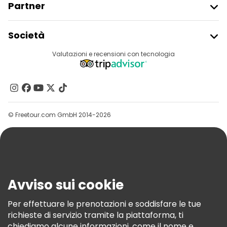
Partner
Tour gratuiti nelle vicinanze Dublin Castle
Iscriviti Al Freetour
Società
Tour gratuiti nelle vicinanze Trinity College Dublin
Accesso Del Fornitore
Destinazioni
Valutazioni e recensioni con tecnologia
Programma Di Affiliazione
Tour gratuiti nelle vicinanze Christ Church Cathedral
Chi Siamo
Contattaci
Gruppi
© Freetour.com GmbH 2014-2026
Aiuto
Blog
Stampa
Sicurezza E Privacy
Avviso sui cookie
Termini E Condizioni
Informativa Sui Cookie
Per effettuare le prenotazioni e soddisfare le tue
richieste di servizio tramite la piattaforma, ti
Freetour Premi
chiediamo alcune informazioni, come il nome e