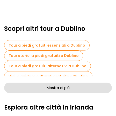
Scopri altri tour a Dublino
Tour a piedi gratuiti essenziali a Dublino
Tour storici a piedi gratuiti a Dublino
Tour a piedi gratuiti alternativi a Dublino
Visite guidate culturali gratuite a Dublino
Tour a piedi senza arte a Dublino
Mostra di più
Tour a piedi gratuiti per famiglie a Dublino
Esplora altre città in Irlanda
Pub Crawl tour a Dublino