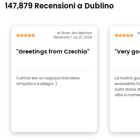
147,879 Recensioni a Dublino
di Oliver Jan Hejtman
d
Recensito l’ Jul 21, 2026
"Greetings from Czechia"
"Very go
Connor era un ragazzo irlandese
La nostra gui
simpatico e allegro :)
esauriente, f
sulla storia d
oltre a numer