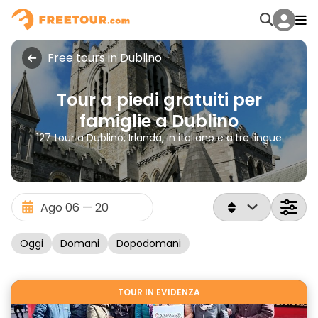
Free tours in Dublino
Tour a piedi gratuiti per
famiglie a Dublino
127 tour a Dublino, Irlanda, in italiano e altre lingue
Oggi
Domani
Dopodomani
TOUR IN EVIDENZA