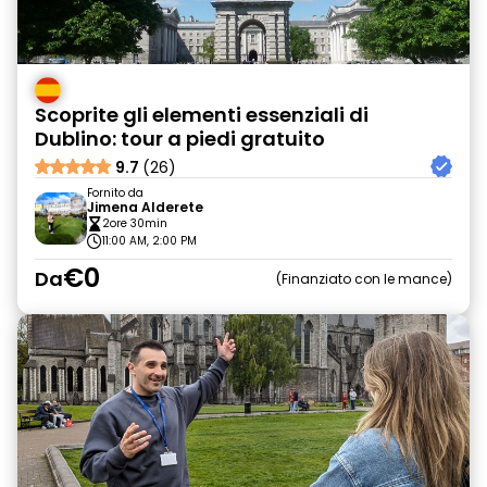
Scoprite gli elementi essenziali di
Dublino: tour a piedi gratuito
9.7
(26)
Fornito da
Jimena Alderete
2ore 30min
11:00 AM, 2:00 PM
€0
Da
Finanziato con le mance