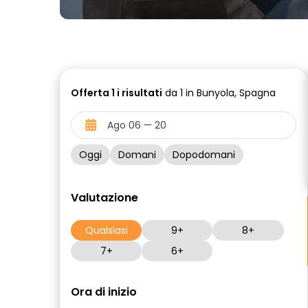
Offerta
1 i
risultati
da 1 in Bunyola, Spagna
Oggi
Domani
Dopodomani
Valutazione
Qualsiasi
9+
8+
7+
6+
Ora di inizio