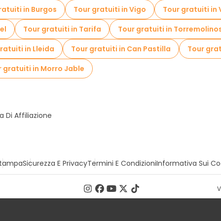
ratuiti in Burgos
Tour gratuiti in Vigo
Tour gratuiti in 
el
Tour gratuiti in Tarifa
Tour gratuiti in Torremolino
ratuiti in Lleida
Tour gratuiti in Can Pastilla
Tour grat
 gratuiti in Morro Jable
Di Affiliazione
tampa
Sicurezza E Privacy
Termini E Condizioni
Informativa Sui Co
V