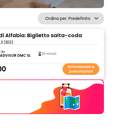
Ordina per: Predefinito
di Alfabia: Biglietto salta-coda
.1
(813)
o da
30 minuti
ADVISOR DMC SL
00
Informazioni e
prenotazioni
.