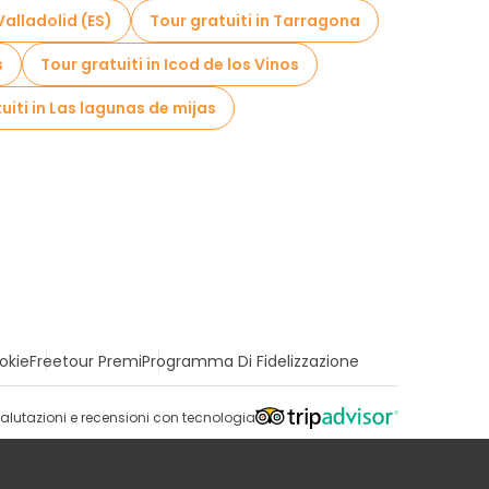
Valladolid (ES)
Tour gratuiti in Tarragona
s
Tour gratuiti in Icod de los Vinos
uiti in Las lagunas de mijas
okie
Freetour Premi
Programma Di Fidelizzazione
alutazioni e recensioni con tecnologia