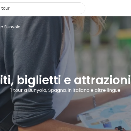
 in Bunyola
ti, biglietti e attrazio
1 tour a Bunyola, Spagna, in italiano e altre lingue