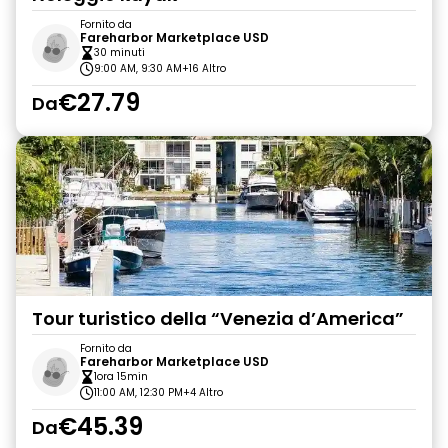
Fornito da
Fareharbor Marketplace USD
30 minuti
9:00 AM, 9:30 AM
+16 Altro
€27.79
Da
Tour turistico della “Venezia d’America”
Fornito da
Fareharbor Marketplace USD
1ora 15min
11:00 AM, 12:30 PM
+4 Altro
€45.39
Da