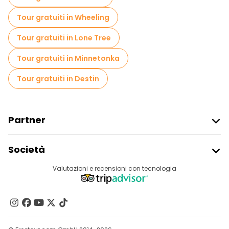
Tour gratuiti in Wheeling
Tour gratuiti in Lone Tree
Tour gratuiti in Minnetonka
Tour gratuiti in Destin
Partner
Iscriviti Al Freetour
Società
Accesso Del Fornitore
Destinazioni
Valutazioni e recensioni con tecnologia
Programma Di Affiliazione
Chi Siamo
Contattaci
Gruppi