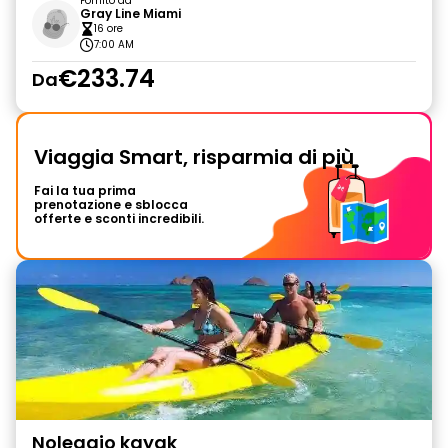
Fornito da
Gray Line Miami
16 ore
7:00 AM
€233.74
Da
Viaggia Smart, risparmia di più
Fai la tua prima
prenotazione e sblocca
offerte e sconti incredibili.
Noleggio kayak