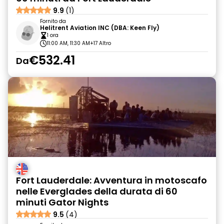
9.9
(1)
Fornito da
Helitrent Aviation INC (DBA: Keen Fly)
1 ora
11:00 AM, 11:30 AM
+17 Altro
€532.41
Da
Fort Lauderdale: Avventura in motoscafo
nelle Everglades della durata di 60
minuti Gator Nights
9.5
(4)