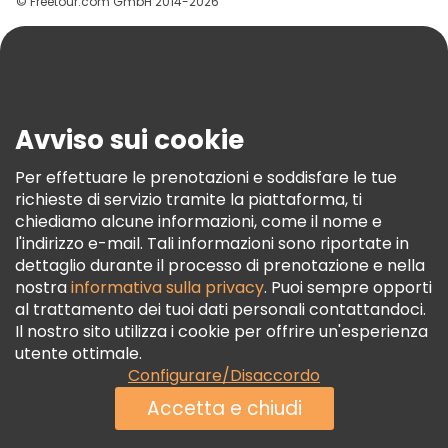
© Freetour.com GmbH 2014-2026
Aiuto
Blog
Stampa
Sicurezza E Privacy
Avviso sui cookie
Termini E Condizioni
Informativa Sui Cookie
Per effettuare le prenotazioni e soddisfare le tue
richieste di servizio tramite la piattaforma, ti
Freetour Premi
chiediamo alcune informazioni, come il nome e
Programma Di Fidelizzazione
l'indirizzo e-mail. Tali informazioni sono riportate in
dettaglio durante il processo di prenotazione e nella
nostra
informativa sulla privacy
. Puoi sempre opporti
al trattamento dei tuoi dati personali contattandoci.
Il nostro sito utilizza i cookie per offrire un'esperienza
utente ottimale.
Configurare/Disaccordo
Accetta e chiudi