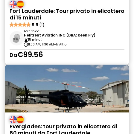
Fort Lauderdale: Tour privato in elicottero
di 15 minuti
9.9
(1)
Fornito da
Helitrent Aviation INC (DBA: Keen Fly)
15 minuti
11:00 AM, 11:30 AM
+17 Altro
€99.56
Da
Everglades: tour privato in elicottero di
60 minuti da Fort Lauderdale