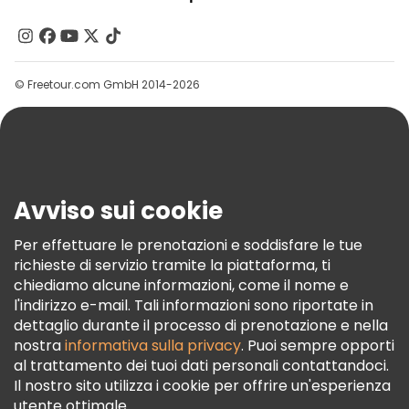
Chi Siamo
Contattaci
Gruppi
© Freetour.com GmbH 2014-2026
Aiuto
Blog
Stampa
Sicurezza E Privacy
Avviso sui cookie
Termini E Condizioni
Informativa Sui Cookie
Per effettuare le prenotazioni e soddisfare le tue
richieste di servizio tramite la piattaforma, ti
Freetour Premi
chiediamo alcune informazioni, come il nome e
Programma Di Fidelizzazione
l'indirizzo e-mail. Tali informazioni sono riportate in
dettaglio durante il processo di prenotazione e nella
nostra
informativa sulla privacy
. Puoi sempre opporti
al trattamento dei tuoi dati personali contattandoci.
Il nostro sito utilizza i cookie per offrire un'esperienza
utente ottimale.