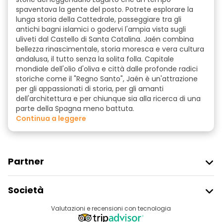
spaventava la gente del posto. Potrete esplorare la
lunga storia della Cattedrale, passeggiare tra gli
antichi bagni islamici o godervi l'ampia vista sugli
uliveti dal Castello di Santa Catalina. Jaén combina
bellezza rinascimentale, storia moresca e vera cultura
andalusa, il tutto senza la solita folla. Capitale
mondiale dell'olio d'oliva e città dalle profonde radici
storiche come il "Regno Santo", Jaén è un'attrazione
per gli appassionati di storia, per gli amanti
dell'architettura e per chiunque sia alla ricerca di una
parte della Spagna meno battuta.
continua a leggere
Partner
Iscriviti Al Freetour
Società
Accesso Del Fornitore
Destinazioni
Valutazioni e recensioni con tecnologia
Programma Di Affiliazione