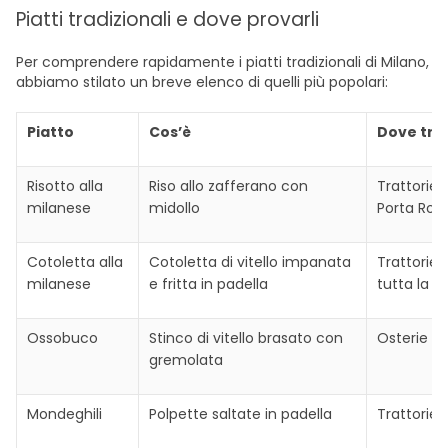
Piatti tradizionali e dove provarli
Per comprendere rapidamente i piatti tradizionali di Milano,
abbiamo stilato un breve elenco di quelli più popolari:
Piatto
Cos’è
Dove tro
Risotto alla
Riso allo zafferano con
Trattorie 
milanese
midollo
Porta Ro
Cotoletta alla
Cotoletta di vitello impanata
Trattorie t
milanese
e fritta in padella
tutta la ci
Ossobuco
Stinco di vitello brasato con
Osterie di
gremolata
Mondeghili
Polpette saltate in padella
Trattorie 