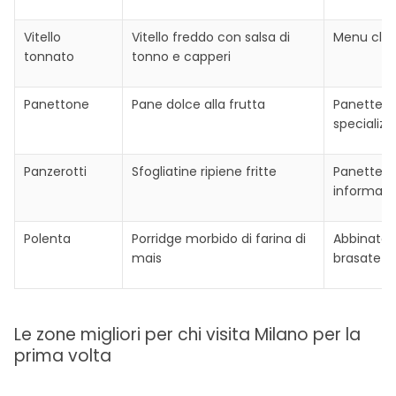
Vitello
Vitello freddo con salsa di
Menu class
tonnato
tonno e capperi
Panettone
Pane dolce alla frutta
Panetterie
specializz
Panzerotti
Sfogliatine ripiene fritte
Panetteri
informali
Polenta
Porridge morbido di farina di
Abbinata 
mais
brasate
Le zone migliori per chi visita Milano per la
prima volta