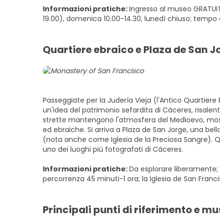
Informazioni pratiche:
Ingresso al museo GRATUIT
19.00), domenica 10.00-14.30, lunedì chiuso; tempo d
Quartiere ebraico e Plaza de San J
Passeggiate per la Judería Vieja (l'Antico Quartier
un'idea del patrimonio sefardita di Cáceres, risalent
strette mantengono l'atmosfera del Medioevo, mos
ed ebraiche. Si arriva a Plaza de San Jorge, una bel
(nota anche come Iglesia de la Preciosa Sangre). Que
uno dei luoghi più fotografati di Cáceres.
Informazioni pratiche:
Da esplorare liberamente;
percorrenza 45 minuti-1 ora; la Iglesia de San Franc
Principali punti di riferimento e mu