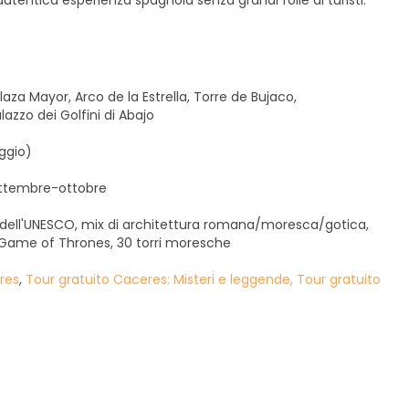
utentica esperienza spagnola senza grandi folle di turisti.
a Mayor, Arco de la Estrella, Torre de Bujaco,
azzo dei Golfini di Abajo
ggio)
ettembre-ottobre
 dell'UNESCO, mix di architettura romana/moresca/gotica,
i Game of Thrones, 30 torri moresche
res
,
Tour gratuito Caceres: Misteri e leggende,
Tour gratuito