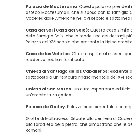
Palacio de Moctezuma
: Questo palazzo prende il
azteco Moctezuma II, che si sposò con la famiglia 
Cáceres dalle Americhe nel XVI secolo e sottolinea 
Casa del Sol (Casa del Sole):
Questa casa simile 
della famiglia Solís, che la rende uno dei dettagli p
Palazzo del XVI secolo che presenta la tipica archit
Casa de las Veletas:
Oltre a ospitare il museo, que
residenze nobiliari fortificate.
Chiesa di Santiago de los Caballeros:
Risalente a
sottoposta a un restauro rinascimentale del XVI se
Chiesa di San Mateo:
Un altro importante edificio 
un'architettura gotica.
Palacio de Godoy:
Palazzo rinascimentale con impr
Grotte di Maltravieso: Situate alla periferia di Cácer
alla tarda età della pietra, che dimostrano che le pe
Romani.