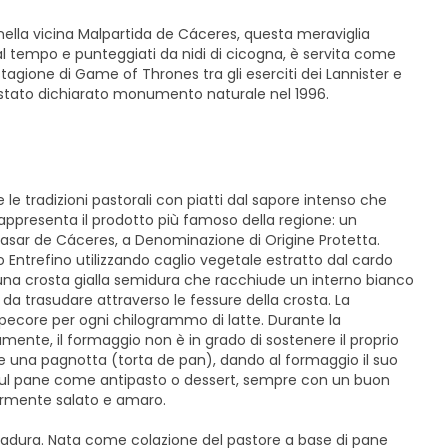
nella vicina Malpartida de Cáceres, questa meraviglia
dal tempo e punteggiati da nidi di cicogna, è servita come
 stagione di Game of Thrones tra gli eserciti dei Lannister e
stato dichiarato monumento naturale nel 1996.
 le tradizioni pastorali con piatti dal sapore intenso che
r rappresenta il prodotto più famoso della regione: un
Casar de Cáceres, a Denominazione di Origine Protetta.
Entrefino utilizzando caglio vegetale estratto dal cardo
na crosta gialla semidura che racchiude un interno bianco
 trasudare attraverso le fessure della crosta. La
 pecore per ogni chilogrammo di latte. Durante la
mente, il formaggio non è in grado di sostenere il proprio
me una pagnotta (torta de pan), dando al formaggio il suo
sul pane come antipasto o dessert, sempre con un buon
germente salato e amaro.
emadura. Nata come colazione del pastore a base di pane