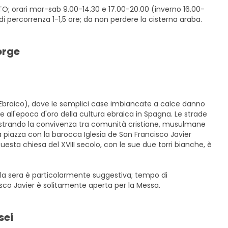
O; orari mar-sab 9.00-14.30 e 17.00-20.00 (inverno 16.00-
i percorrenza 1-1,5 ore; da non perdere la cisterna araba.
orge
e Ebraico), dove le semplici case imbiancate a calce danno
e all'epoca d'oro della cultura ebraica in Spagna. Le strade
trando la convivenza tra comunità cristiane, musulmane
la piazza con la barocca Iglesia de San Francisco Javier
sta chiesa del XVIII secolo, con le sue due torri bianche, è
 la sera è particolarmente suggestiva; tempo di
isco Javier è solitamente aperta per la Messa.
sei