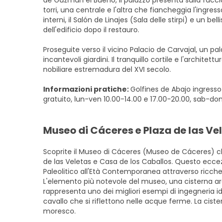
de Guzmán el Bueno, il palazzo presenta sulla faccia
torri, una centrale e l'altra che fiancheggia l'ingres
interni, il Salón de Linajes (Sala delle stirpi) e un bel
dell'edificio dopo il restauro.
Proseguite verso il vicino Palacio de Carvajal, un p
incantevoli giardini. Il tranquillo cortile e l'archit
nobiliare estremadura del XVI secolo.
Informazioni pratiche:
Golfines de Abajo ingresso 
gratuito, lun-ven 10.00-14.00 e 17.00-20.00, sab-d
Museo di Cáceres e Plaza de las Ve
Scoprite il Museo di Cáceres (Museo de Cáceres) che
de las Veletas e Casa de los Caballos. Questo eccez
Paleolitico all'Età Contemporanea attraverso ricche c
L'elemento più notevole del museo, una cisterna arab
rappresenta uno dei migliori esempi di ingegneria id
cavallo che si riflettono nelle acque ferme. La cis
moresco.