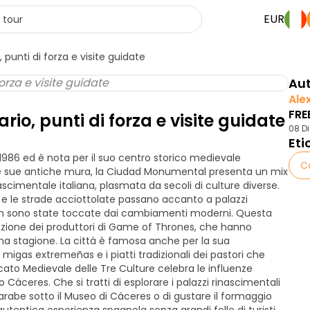
EUR
 punti di forza e visite guidate
Aut
Ale
FRE
rio, punti di forza e visite guidate
08 D
Eti
1986 ed è nota per il suo centro storico medievale
C
lle sue antiche mura, la Ciudad Monumental presenta un mix
ascimentale italiana, plasmata da secoli di culture diverse.
 e le strade acciottolate passano accanto a palazzi
 non sono state toccate dai cambiamenti moderni. Questa
nzione dei produttori di Game of Thrones, che hanno
ma stagione. La città è famosa anche per la sua
 migas extremeñas e i piatti tradizionali dei pastori che
rcato Medievale delle Tre Culture celebra le influenze
áceres. Che si tratti di esplorare i palazzi rinascimentali
e arabe sotto il Museo di Cáceres o di gustare il formaggio