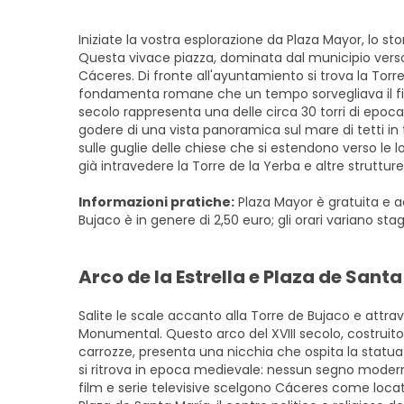
Iniziate la vostra esplorazione da Plaza Mayor, lo
Questa vivace piazza, dominata dal municipio verso 
Cáceres. Di fronte all'ayuntamiento si trova la Tor
fondamenta romane che un tempo sorvegliava il fianc
secolo rappresenta una delle circa 30 torri di epoca 
godere di una vista panoramica sul mare di tetti in t
sulle guglie delle chiese che si estendono verso le
già intravedere la Torre de la Yerba e altre strutt
Informazioni pratiche:
Plaza Mayor è gratuita e acc
Bujaco è in genere di 2,50 euro; gli orari variano 
Arco de la Estrella e Plaza de Sant
Salite le scale accanto alla Torre de Bujaco e attrave
Monumental. Questo arco del XVIII secolo, costruito
carrozze, presenta una nicchia che ospita la statua 
si ritrova in epoca medievale: nessun segno moder
film e serie televisive scelgono Cáceres come locati