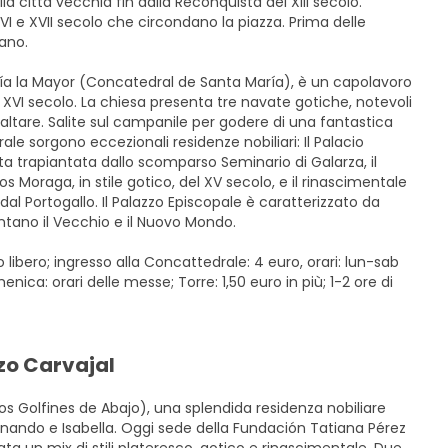
lla città vecchia fin dalla Reconquista del XIII secolo.
VI e XVII secolo che circondano la piazza. Prima delle
mano.
María la Mayor (Concatedral de Santa María), è un capolavoro
il XVI secolo. La chiesa presenta tre navate gotiche, notevoli
'altare. Salite sul campanile per godere di una fantastica
le sorgono eccezionali residenze nobiliari: Il Palacio
a trapiantata dallo scomparso Seminario di Galarza, il
s Moraga, in stile gotico, del XV secolo, e il rinascimentale
 dal Portogallo. Il Palazzo Episcopale è caratterizzato da
tano il Vecchio e il Nuovo Mondo.
 libero; ingresso alla Concattedrale: 4 euro, orari: lun-sab
nica: orari delle messe; Torre: 1,50 euro in più; 1-2 ore di
zzo Carvajal
 los Golfines de Abajo), una splendida residenza nobiliare
dinando e Isabella. Oggi sede della Fundación Tatiana Pérez