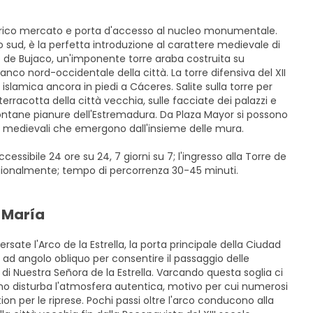
 storico mercato e porta d'accesso al nucleo monumentale.
sud, è la perfetta introduzione al carattere medievale di
re de Bujaco, un'imponente torre araba costruita su
o nord-occidentale della città. La torre difensiva del XII
islamica ancora in piedi a Cáceres. Salite sulla torre per
erracotta della città vecchia, sulle facciate dei palazzi e
 lontane pianure dell'Estremadura. Da Plaza Mayor si possono
ure medievali che emergono dall'insieme delle mura.
essibile 24 ore su 24, 7 giorni su 7; l'ingresso alla Torre de
stagionalmente; tempo di percorrenza 30-45 minuti.
a María
rsate l'Arco de la Estrella, la porta principale della Ciudad
 ad angolo obliquo per consentire il passaggio delle
di Nuestra Señora de la Estrella. Varcando questa soglia ci
no disturba l'atmosfera autentica, motivo per cui numerosi
on per le riprese. Pochi passi oltre l'arco conducono alla