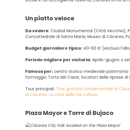
locale in un'accogliente taverna, Cáceres offre un'a
Un piatto veloce
Da vedere:
Ciudad Monumental (Città Vecchia), Plaz
Concattedrale di Santa María, Museo di Cáceres, Pal
Budget giornaliero tipico:
40-60 € (escluso l'allo
Periodo migliore per visitarla:
Aprile-giugno o s
Famosa per:
centro storico medievale patrimonio
formaggio Torta del Casar, location delle riprese d
Tour principali:
Tour gratuito fondamentale di Cáce
di Cáceres: La città delle tre culture
Plaza Mayor e Torre di Bujaco