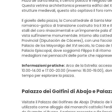
Plaza de Santa María, il centro politico e religioso de
Questa vetrina architettonica presenta edifici del X
strutture medievali, questo sito ospitava il foro ro
Il gioiello della piazza, la Concattedrale di Santa 
romanico-gotico di transizione costruito tra il XII e 
stalli del coro rinascimentali e un'imponente pala d
vista sull'insieme monumentale. Intorno alla cattedra
Provincial (Diputación de Cáceres), con una facciat
Palacio de los Mayoralgo del XVI secolo, la Casa de lo
Palacio Episcopal, dove soggiornò Filippo II di ritorno
medaglioni nei pennacchi delle porte che rappresen
Informazioni pratiche:
Arco de la Estrella: accesso
10.00-14.00 e 17.00-20.00 (inverno: 16.00-19.00), dome
tempo per esplorare la piazza.
Palazzo dei Golfini di Abajo e Pala
Visitate il Palazzo dei Golfines de Abajo (Palacio de
utilizzata come alloggio dai monarchi cattolici Fer