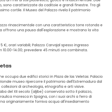
ta un mix di stili plateresco, gotico e rinascimentale. Due
so, sono caratterizzate da caditoie e grandi finestre. Tra gli
lissimo cortile. Il Museo del Palazzo rivela il patrimonio
alazzo rinascimentale con una caratteristica torre rotonda e
ettura offrono una pausa dall'esplorazione e mostrano la vita
5 €, orari variabili; Palazzo Carvajal spesso ingresso
om 10.00-14.00; prevedere 45 minuti ora combinata.
letas
 occupa due edifici storici in Plaza de las Veletas: Palacio
ionale museo ripercorre il patrimonio dell'Estremadura dal
ollezioni di archeologia, etnografia e arti visive.
a del XII secolo (aljibe) conservata sotto il palazzo,
raulica moresca in Spagna, con i suoi archi a ferro di
terna originariamente forniva acqua all'insediamento