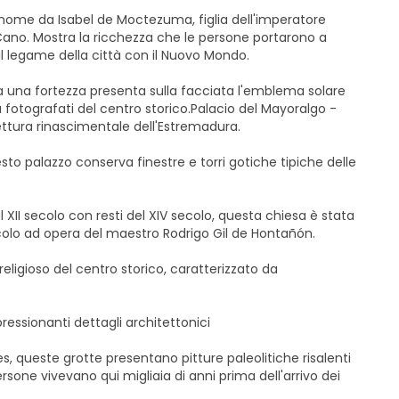
 nome da Isabel de Moctezuma, figlia dell'imperatore
Cano. Mostra la ricchezza che le persone portarono a
il legame della città con il Nuovo Mondo.
a una fortezza presenta sulla facciata l'emblema solare
iù fotografati del centro storico.Palacio del Mayoralgo -
ettura rinascimentale dell'Estremadura.
sto palazzo conserva finestre e torri gotiche tipiche delle
l XII secolo con resti del XIV secolo, questa chiesa è stata
colo ad opera del maestro Rodrigo Gil de Hontañón.
religioso del centro storico, caratterizzato da
essionanti dettagli architettonici
es, queste grotte presentano pitture paleolitiche risalenti
rsone vivevano qui migliaia di anni prima dell'arrivo dei