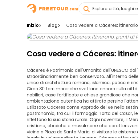
Inizio
Blog
Cosa vedere a Cáceres: itinerario,
Cosa vedere a Cáceres: itinera
Cáceres è Patrimonio dell'Umanità dell'UNESCO dal 
straordinariamente ben conservato. All'interno de
unico di architettura romana, islamica, gotica e rin
Circa 30 torri moresche svettano ancora sulla città
nobiliari, case fortificate e chiese grandiose che
ambientazione autentica ha attirato persino l'atte
utilizzato Cáceres come Approdo del Re nella setti
gastronomia, tra cui il formaggio Torta del Casar, le
riflettono la sua storia rurale. Ogni novembre, il Me
cristiane, ebraiche e musulmane che caratterizzano C
vicino a Plaza de Santa María, di visitare le cistern