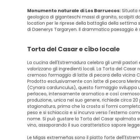
Monumento naturale di Los Barruecos:
Situata 
geologica di giganteschi massi di granito, scolpiti 
location per le riprese della battaglia della settima
di Daenerys Targaryen. Il drammatico paesaggio è 
Torta del Casar e cibo locale
La cucina dell'Estremadura celebra gli umili pastori e
valorizzano gli ingredienti locali. La Torta del Casa
cremoso formaggio di latte di pecora della vicina 
Prodotto esclusivamente con latte di pecora Merino 
(Cynara cardunculus), questo formaggio sviluppa u
perlaceo, intensamente aromatico e così cremoso da
produzione, unica nel suo genere, richiede circa 20
stagionatura, prima che la crosta si formi completa
peso e si schiaccia e si incurva verso l'esterno co
nome. Si può gustare la Torta del Casar spalmata 
vino, assaporando il suo caratteristico sapore leg
Le Migas extremeñas sono il piatto forte dell'Estr