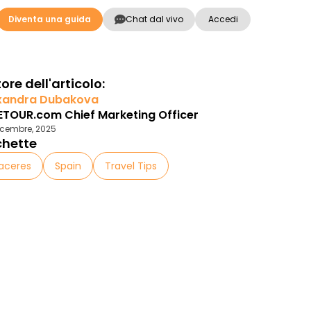
Diventa una guida
Chat dal vivo
Accedi
ore dell'articolo:
xandra Dubakova
ETOUR.com Chief Marketing Officer
icembre, 2025
chette
aceres
Spain
Travel Tips