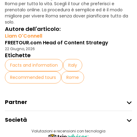
Roma per tutta la vita. Scegli il tour che preferisci e
prenotalo online. La procedura è semplice ed è il modo
migliore per vivere Roma senza dover pianificare tutto da
solo.
Autore dell'articolo:
Liam O'Connell
FREETOUR.com Head of Content Strategy
22 Giugno, 2026
Etichette
Facts and information
Italy
Recommended tours
Rome
Partner
Iscriviti Al Freetour
Società
Accesso Del Fornitore
Destinazioni
Valutazioni e recensioni con tecnologia
Programma Di Affiliazione