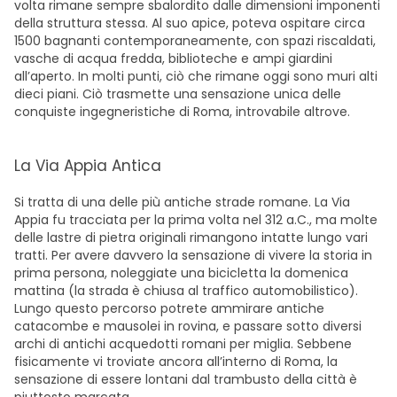
volta rimane sempre sbalordito dalle dimensioni imponenti
della struttura stessa. Al suo apice, poteva ospitare circa
1500 bagnanti contemporaneamente, con spazi riscaldati,
vasche di acqua fredda, biblioteche e ampi giardini
all’aperto. In molti punti, ciò che rimane oggi sono muri alti
dieci piani. Ciò trasmette una sensazione unica delle
conquiste ingegneristiche di Roma, introvabile altrove.
La Via Appia Antica
Si tratta di una delle più antiche strade romane. La Via
Appia fu tracciata per la prima volta nel 312 a.C., ma molte
delle lastre di pietra originali rimangono intatte lungo vari
tratti. Per avere davvero la sensazione di vivere la storia in
prima persona, noleggiate una bicicletta la domenica
mattina (la strada è chiusa al traffico automobilistico).
Lungo questo percorso potrete ammirare antiche
catacombe e mausolei in rovina, e passare sotto diversi
archi di antichi acquedotti romani per miglia. Sebbene
fisicamente vi troviate ancora all’interno di Roma, la
sensazione di essere lontani dal trambusto della città è