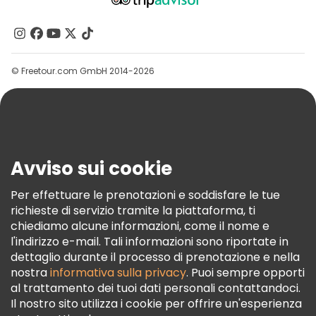
Chi Siamo
Contattaci
Gruppi
© Freetour.com GmbH 2014-2026
Aiuto
Blog
Stampa
Sicurezza E Privacy
Avviso sui cookie
Termini E Condizioni
Informativa Sui Cookie
Per effettuare le prenotazioni e soddisfare le tue
richieste di servizio tramite la piattaforma, ti
Freetour Premi
chiediamo alcune informazioni, come il nome e
Programma Di Fidelizzazione
l'indirizzo e-mail. Tali informazioni sono riportate in
dettaglio durante il processo di prenotazione e nella
nostra
informativa sulla privacy
. Puoi sempre opporti
al trattamento dei tuoi dati personali contattandoci.
Il nostro sito utilizza i cookie per offrire un'esperienza