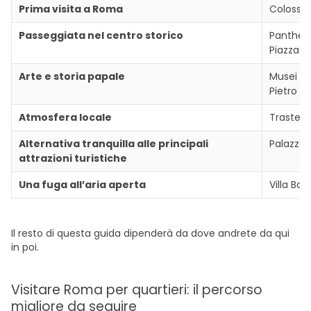
Prima visita a Roma
Colosseo
Passeggiata nel centro storico
Pantheon
Piazza d
Arte e storia papale
Musei Vat
Pietro
Atmosfera locale
Trasteve
Alternativa tranquilla alle principali
Palazzo 
attrazioni turistiche
Una fuga all’aria aperta
Villa Bor
Il resto di questa guida dipenderà da dove andrete da qui
in poi.
Visitare Roma per quartieri: il percorso
migliore da seguire