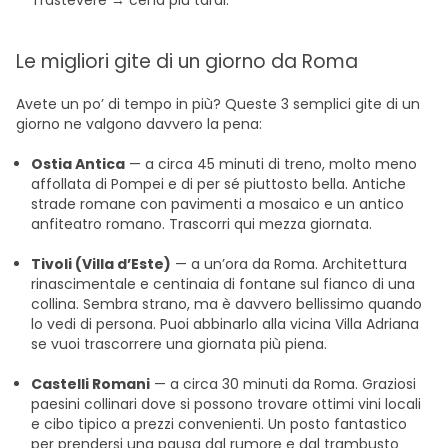
Trastevere → cena più tardi.
Le migliori gite di un giorno da Roma
Avete un po’ di tempo in più? Queste 3 semplici gite di un
giorno ne valgono davvero la pena:
Ostia Antica
— a circa 45 minuti di treno, molto meno
affollata di Pompei e di per sé piuttosto bella. Antiche
strade romane con pavimenti a mosaico e un antico
anfiteatro romano. Trascorri qui mezza giornata.
Tivoli (Villa d’Este)
— a un’ora da Roma. Architettura
rinascimentale e centinaia di fontane sul fianco di una
collina. Sembra strano, ma è davvero bellissimo quando
lo vedi di persona. Puoi abbinarlo alla vicina Villa Adriana
se vuoi trascorrere una giornata più piena.
Castelli Romani
— a circa 30 minuti da Roma. Graziosi
paesini collinari dove si possono trovare ottimi vini locali
e cibo tipico a prezzi convenienti. Un posto fantastico
per prendersi una pausa dal rumore e dal trambusto