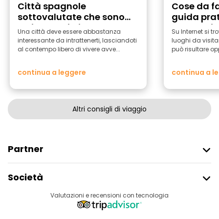
Città spagnole
Cose da fa
sottovalutate che sono
guida prat
ottime basi di partenza
delle Luci
Una città deve essere abbastanza
Su Internet si tr
per i viaggi
interessante da intrattenerti, lasciandoti
luoghi da visita
al contempo libero di vivere avve...
può risultare op
continua a leggere
continua a l
Altri consigli di viaggio
Partner
Iscriviti Al Freetour
Società
Accesso Del Fornitore
Destinazioni
Valutazioni e recensioni con tecnologia
Programma Di Affiliazione
Chi Siamo