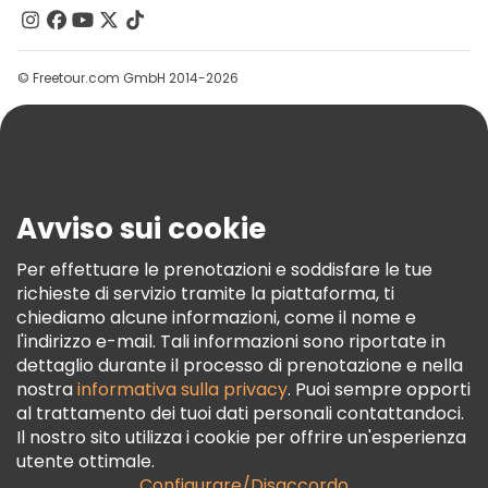
Contattaci
Gruppi
© Freetour.com GmbH 2014-2026
Aiuto
Blog
Stampa
Sicurezza E Privacy
Avviso sui cookie
Termini E Condizioni
Informativa Sui Cookie
Per effettuare le prenotazioni e soddisfare le tue
richieste di servizio tramite la piattaforma, ti
Freetour Premi
chiediamo alcune informazioni, come il nome e
Programma Di Fidelizzazione
l'indirizzo e-mail. Tali informazioni sono riportate in
dettaglio durante il processo di prenotazione e nella
nostra
informativa sulla privacy
. Puoi sempre opporti
al trattamento dei tuoi dati personali contattandoci.
Il nostro sito utilizza i cookie per offrire un'esperienza
utente ottimale.
Configurare/Disaccordo