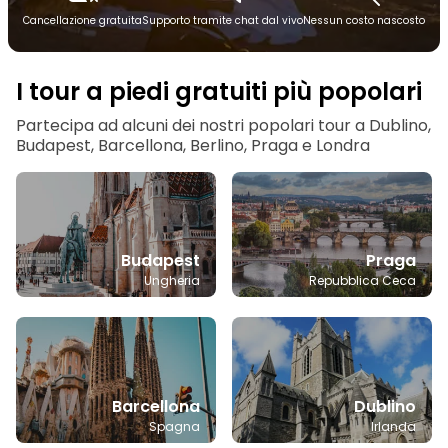
Cancellazione gratuita
Supporto tramite chat dal vivo
Nessun costo nascosto
I tour a piedi gratuiti più popolari
Partecipa ad alcuni dei nostri popolari tour a Dublino,
Budapest, Barcellona, Berlino, Praga e Londra
Budapest
Praga
Ungheria
Repubblica Ceca
Barcellona
Dublino
Spagna
Irlanda