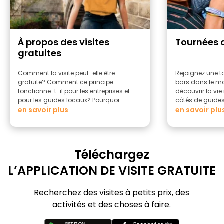
À propos des visites
Tournées 
gratuites
Comment la visite peut-elle être
Rejoignez une t
gratuite? Comment ce principe
bars dans le mo
fonctionne-t-il pour les entreprises et
découvrir la vi
pour les guides locaux? Pourquoi
côtés de guide
devriez-vous faire une visite à pied
en savoir plus
en savoir plu
gratuite?
Téléchargez
L’APPLICATION DE VISITE GRATUITE
Recherchez des visites à petits prix, des
activités et des choses à faire.