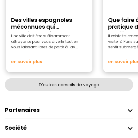
Des villes espagnoles
Que faire à
méconnues qui
pratique de
constituent d'excellents
Lumière
Une ville doit être suffisamment
Il existe telleme
points de départ pour
attrayante pour vous divertir tout en
visiter à Paris s
voyager
vous laissant libres de partir à l'av...
sentir submergé. 
en savoir plus
en savoir plu
D’autres conseils de voyage
Partenaires
Rejoindre Freetour
Société
Connexion Du Fournisseur