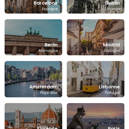
Barcelone
Dublin
Espagne
Irlande
Berlin
Madrid
Allemagne
Espagne
Amsterdam
Lisbonne
Pays-Bas
Portugal
Florence
Paris