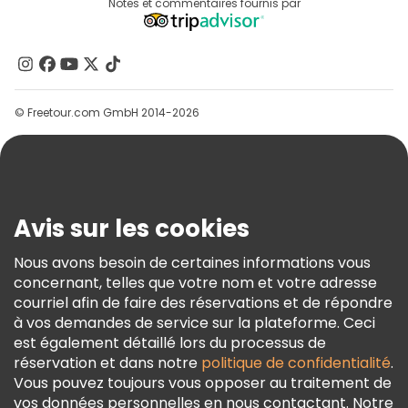
Destinations
Notes et commentaires fournis par
Programme D’affiliation
À Propos De Nous
Contactez-Nous
Groupes
© Freetour.com GmbH 2014-2026
Aide
Blog
Presse
Sécurité Et Confidentialité
Avis sur les cookies
Conditions Générales Et Mentions Légales
Nous avons besoin de certaines informations vous
Politique En Matière De Cookies
concernant, telles que votre nom et votre adresse
Freetour Prix
courriel afin de faire des réservations et de répondre
à vos demandes de service sur la plateforme. Ceci
Programme De Fidélité
est également détaillé lors du processus de
réservation et dans notre
politique de confidentialité
.
Vous pouvez toujours vous opposer au traitement de
vos données personnelles en nous contactant. Notre