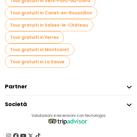
Tour gratuiti in Vers-Pont-du-Gard
Tour gratuiti in Canet-en-Roussillon
Tour gratuiti in Salses-le-Château
Tour gratuiti in Yerres
Tour gratuiti in Montcaret
Tour gratuiti in La Sauve
Partner
Iscriviti Al Freetour
Società
Accesso Del Fornitore
Destinazioni
Valutazioni e recensioni con tecnologia
Programma Di Affiliazione
Chi Siamo
Contattaci