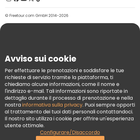
Gruppi
© Freetour.com GmbH 2014-2026
Aiuto
Blog
Stampa
Sicurezza E Privacy
Avviso sui cookie
Termini E Condizioni
Informativa Sui Cookie
Per effettuare le prenotazioni e soddisfare le tue
richieste di servizio tramite la piattaforma, ti
Freetour Premi
chiediamo alcune informazioni, come il nome e
Programma Di Fidelizzazione
l'indirizzo e-mail. Tali informazioni sono riportate in
dettaglio durante il processo di prenotazione e nella
nostra
informativa sulla privacy
. Puoi sempre opporti
al trattamento dei tuoi dati personali contattandoci.
Il nostro sito utilizza i cookie per offrire un'esperienza
utente ottimale.
Configurare/Disaccordo