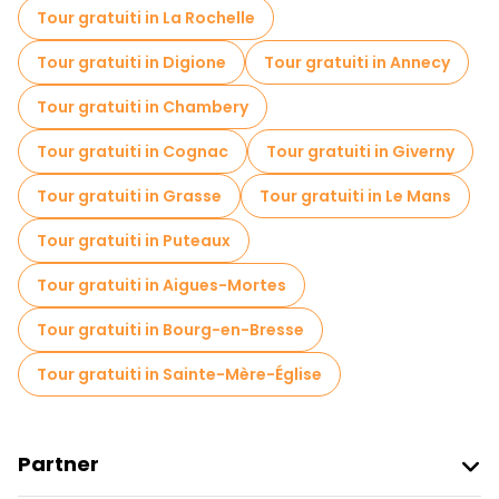
aperta. La città stessa è affascinante, con strade acciottolate,
Tour gratuiti in La Rochelle
caffè chic e un'atmosfera rilassata.
Tour gratuiti in Digione
Tour gratuiti in Annecy
Tour gratuiti in Chambery
Tour gratuiti in Cognac
Tour gratuiti in Giverny
Tour gratuiti in Grasse
Tour gratuiti in Le Mans
Tour gratuiti in Puteaux
Tour gratuiti in Aigues-Mortes
Tour gratuiti in Bourg-en-Bresse
Tour gratuiti in Sainte-Mère-Église
Partner