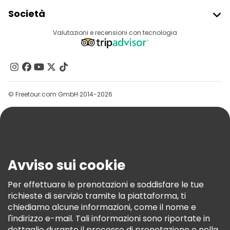
Iscriviti Al Freetour
Società
Accesso Del Fornitore
Destinazioni
Valutazioni e recensioni con tecnologia
Programma Di Affiliazione
Chi Siamo
Contattaci
Gruppi
© Freetour.com GmbH 2014-2026
Aiuto
Blog
Stampa
Sicurezza E Privacy
Avviso sui cookie
Termini E Condizioni
Informativa Sui Cookie
Per effettuare le prenotazioni e soddisfare le tue
richieste di servizio tramite la piattaforma, ti
Freetour Premi
chiediamo alcune informazioni, come il nome e
Programma Di Fidelizzazione
l'indirizzo e-mail. Tali informazioni sono riportate in
dettaglio durante il processo di prenotazione e nella