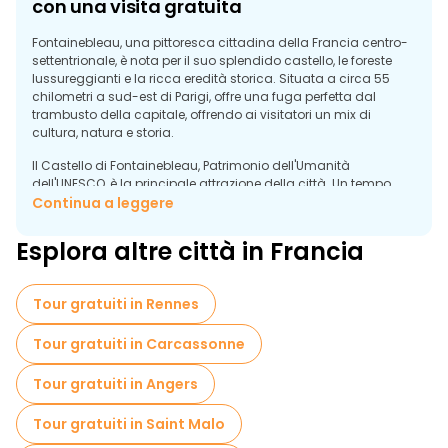
con una visita gratuita
Fontainebleau, una pittoresca cittadina della Francia centro-
settentrionale, è nota per il suo splendido castello, le foreste
lussureggianti e la ricca eredità storica. Situata a circa 55
chilometri a sud-est di Parigi, offre una fuga perfetta dal
trambusto della capitale, offrendo ai visitatori un mix di
cultura, natura e storia.
Il Castello di Fontainebleau, Patrimonio dell'Umanità
dell'UNESCO, è la principale attrazione della città. Un tempo
dimora dei monarchi francesi, da Francesco I a Napoleone III,
Continua a leggere
questo grande palazzo presenta sale sontuosamente
decorate, affreschi intricati e ampi giardini. I visitatori possono
Esplora altre città in Francia
esplorare i suoi splendidi interni o fare una piacevole
passeggiata nel suo vasto parco. Per coloro che desiderano
saperne di più sull'affascinante passato del castello, alcune
Tour gratuiti in Rennes
guide locali offrono un tour gratuito che permette di conoscere
la vita dei reali che vi risiedevano.
Tour gratuiti in Carcassonne
Oltre al castello, Fontainebleau è circondata da una
magnifica foresta che attira escursionisti, scalatori e amanti
Tour gratuiti in Angers
della natura. La foresta di Fontainebleau è famosa per le sue
formazioni rocciose uniche e i suoi sentieri panoramici, che la
Tour gratuiti in Saint Malo
rendono uno dei luoghi preferiti dagli amanti della vita all'aria