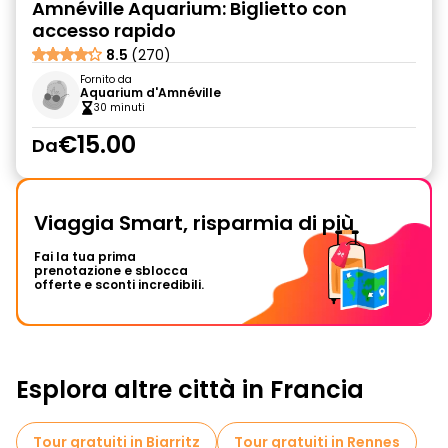
Amnéville Aquarium: Biglietto con
accesso rapido
8.5
(270)
Fornito da
Aquarium d'Amnéville
30 minuti
€15.00
Da
Viaggia Smart, risparmia di più
Fai la tua prima
prenotazione e sblocca
offerte e sconti incredibili.
Esplora altre città in Francia
Tour gratuiti in Biarritz
Tour gratuiti in Rennes