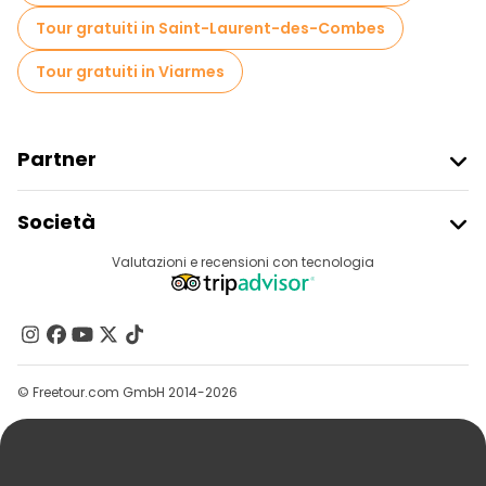
Tour gratuiti in Saint-Laurent-des-Combes
Tour gratuiti in Viarmes
Partner
Iscriviti Al Freetour
Società
Accesso Del Fornitore
Destinazioni
Valutazioni e recensioni con tecnologia
Programma Di Affiliazione
Chi Siamo
Contattaci
Gruppi
© Freetour.com GmbH 2014-2026
Aiuto
Blog
Stampa