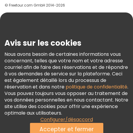
© Freetour.com GmbH 2014-2026
Aide
Blog
Presse
Sécurité Et Confidentialité
Avis sur les cookies
Conditions Générales Et Mentions Légales
Nous avons besoin de certaines informations vous
Politique En Matière De Cookies
concernant, telles que votre nom et votre adresse
Freetour Prix
courriel afin de faire des réservations et de répondre
à vos demandes de service sur la plateforme. Ceci
Programme De Fidélité
est également détaillé lors du processus de
réservation et dans notre
politique de confidentialité
.
Vous pouvez toujours vous opposer au traitement de
vos données personnelles en nous contactant. Notre
site utilise des cookies pour offrir une expérience
optimale aux utilisateurs.
Configurer/désaccord
Accepter et fermer