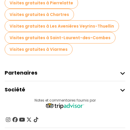
Visites gratuites à Pierrelatte
Visites gratuites à Chartres
Visites gratuites à Les Avenières Veyrins-Thuellin
Visites gratuites à Saint-Laurent-des-Combes
Visites gratuites à Viarmes
Partenaires
Rejoindre Freetour
Société
Connexion Du Fournisseur
Destinations
Notes et commentaires fournis par
Programme D’affiliation
À Propos De Nous
Contactez-Nous
Groupes