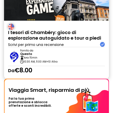
I tesori di Chambéry: gioco di
esplorazione autoguidato e tour a piedi
Scrivi per primo una recensione
Fornito da
Questo
1ora 15min
10:30 AM, 11:00 AM
+10 Altro
€8.00
Da
Viaggia Smart, risparmia di più
Fai la tua prima
prenotazione e sblocca
offerte e sconti incredibili.