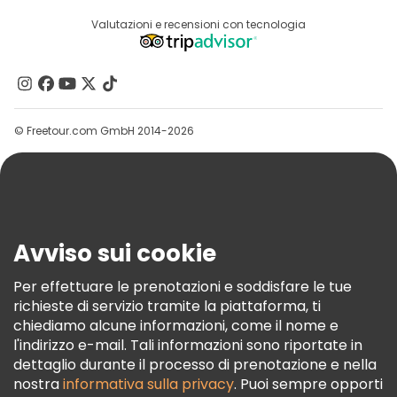
Accesso Del Fornitore
Destinazioni
Valutazioni e recensioni con tecnologia
Programma Di Affiliazione
Chi Siamo
Contattaci
Gruppi
© Freetour.com GmbH 2014-2026
Aiuto
Blog
Stampa
Sicurezza E Privacy
Avviso sui cookie
Termini E Condizioni
Informativa Sui Cookie
Per effettuare le prenotazioni e soddisfare le tue
richieste di servizio tramite la piattaforma, ti
Freetour Premi
chiediamo alcune informazioni, come il nome e
Programma Di Fidelizzazione
l'indirizzo e-mail. Tali informazioni sono riportate in
dettaglio durante il processo di prenotazione e nella
nostra
informativa sulla privacy
. Puoi sempre opporti