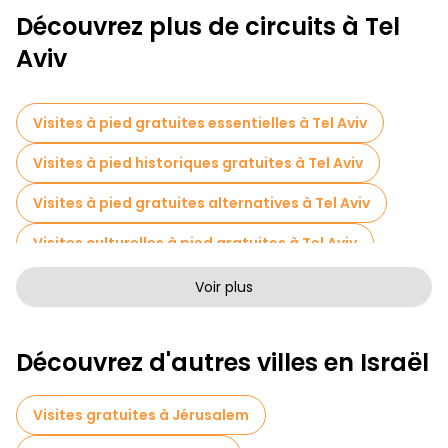
Découvrez plus de circuits à Tel
Aviv
Visites à pied gratuites essentielles à Tel Aviv
Visites à pied historiques gratuites à Tel Aviv
Visites à pied gratuites alternatives à Tel Aviv
Visites culturelles à pied gratuites à Tel Aviv
Visites à pied sans art à Tel Aviv
Voir plus
Visites à pied gratuites pour les familles à Tel Aviv
Découvrez d'autres villes en Israël
Tournée des pubs à Tel Aviv
Musées en Tel Aviv
Visites de marchés en Tel Aviv
Visites gratuites à Jérusalem
Visites de dégustation locales à Tel Aviv