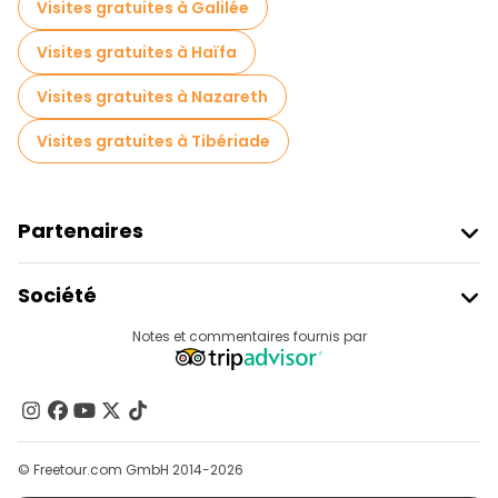
Visites gratuites à Galilée
Excursions d'une journée gratuites à Tel Aviv
Visites gratuites à Haïfa
Visites nocturnes gratuites à Tel Aviv
Visites gratuites à Nazareth
Visites gastronomiques à Tel Aviv
Visites gratuites à Tibériade
Visites gratuites à proximité The Carmel Market (Shook HaCarmel)
Visites gratuites à proximité The Clock Tower
Partenaires
Visites gratuites à proximité Neve Tzedek Tower
Rejoindre Freetour
Société
Connexion Du Fournisseur
Destinations
Notes et commentaires fournis par
Programme D’affiliation
À Propos De Nous
Contactez-Nous
Groupes
© Freetour.com GmbH 2014-2026
Aide