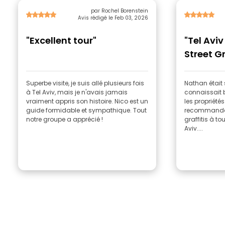
par Rochel Borenstein
Avis rédigé le Feb 03, 2026
"Excellent tour"
"Tel Aviv
Street Gr
Florenti
Superbe visite, je suis allé plusieurs fois
Nathan était
à Tel Aviv, mais je n'avais jamais
connaissait bi
vraiment appris son histoire. Nico est un
les propriétés
guide formidable et sympathique. Tout
recommandera
notre groupe a apprécié !
graffitis à to
Aviv....