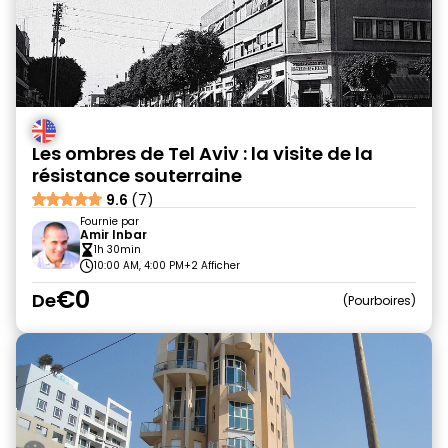
Les ombres de Tel Aviv : la visite de la
résistance souterraine
9.6
(7)
Fournie par
Amir Inbar
1h 30min
10:00 AM, 4:00 PM
+2 Afficher
€0
De
Pourboires