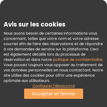
Blog
Presse
Sécurité Et Confidentialité
Avis sur les cookies
Conditions Générales Et Mentions Légales
Nous avons besoin de certaines informations vous
Politique En Matière De Cookies
concernant, telles que votre nom et votre adresse
Freetour Prix
courriel afin de faire des réservations et de répondre
à vos demandes de service sur la plateforme. Ceci
Programme De Fidélité
est également détaillé lors du processus de
réservation et dans notre
politique de confidentialité
.
Vous pouvez toujours vous opposer au traitement de
vos données personnelles en nous contactant. Notre
site utilise des cookies pour offrir une expérience
optimale aux utilisateurs.
Configurer/désaccord
Accepter et fermer