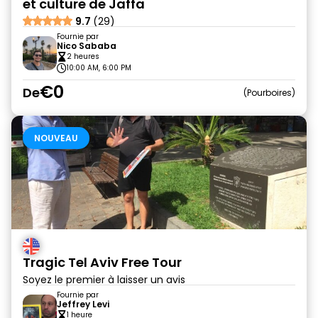
et culture de Jaffa
9.7
(29)
Fournie par
Nico Sababa
2 heures
10:00 AM, 6:00 PM
€0
De
Pourboires
NOUVEAU
Tragic Tel Aviv Free Tour
Soyez le premier à laisser un avis
Fournie par
Jeffrey Levi
1 heure