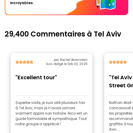
incroyables.
29,400 Commentaires à Tel Aviv
par Rochel Borenstein
Avis rédigé le Feb 03, 2026
"Excellent tour"
"Tel Aviv
Street Gr
Florenti
Superbe visite, je suis allé plusieurs fois
Nathan était
à Tel Aviv, mais je n'avais jamais
connaissait bi
vraiment appris son histoire. Nico est un
les propriétés
guide formidable et sympathique. Tout
recommandera
notre groupe a apprécié !
graffitis à to
Aviv....