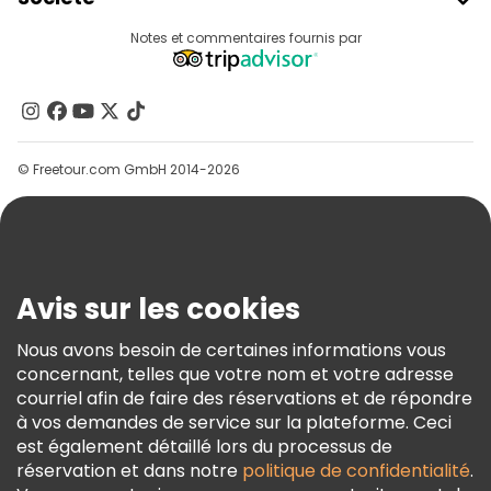
Connexion Du Fournisseur
Destinations
Notes et commentaires fournis par
Programme D’affiliation
À Propos De Nous
Contactez-Nous
Groupes
© Freetour.com GmbH 2014-2026
Aide
Blog
Presse
Sécurité Et Confidentialité
Avis sur les cookies
Conditions Générales Et Mentions Légales
Nous avons besoin de certaines informations vous
Politique En Matière De Cookies
concernant, telles que votre nom et votre adresse
Freetour Prix
courriel afin de faire des réservations et de répondre
à vos demandes de service sur la plateforme. Ceci
Programme De Fidélité
est également détaillé lors du processus de
réservation et dans notre
politique de confidentialité
.