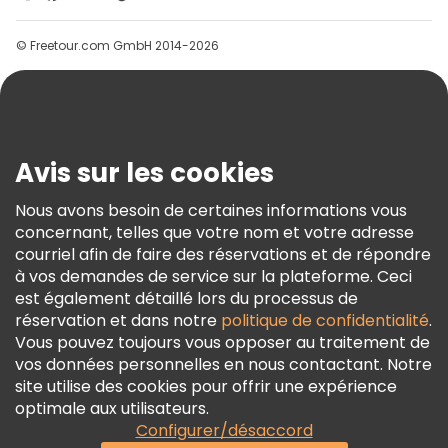
Groupes
© Freetour.com GmbH 2014-2026
Aide
Blog
Presse
Sécurité Et Confidentialité
Avis sur les cookies
Conditions Générales Et Mentions Légales
Nous avons besoin de certaines informations vous
Politique En Matière De Cookies
concernant, telles que votre nom et votre adresse
Freetour Prix
courriel afin de faire des réservations et de répondre
à vos demandes de service sur la plateforme. Ceci
Programme De Fidélité
est également détaillé lors du processus de
réservation et dans notre
politique de confidentialité
.
Vous pouvez toujours vous opposer au traitement de
vos données personnelles en nous contactant. Notre
site utilise des cookies pour offrir une expérience
optimale aux utilisateurs.
Configurer/désaccord