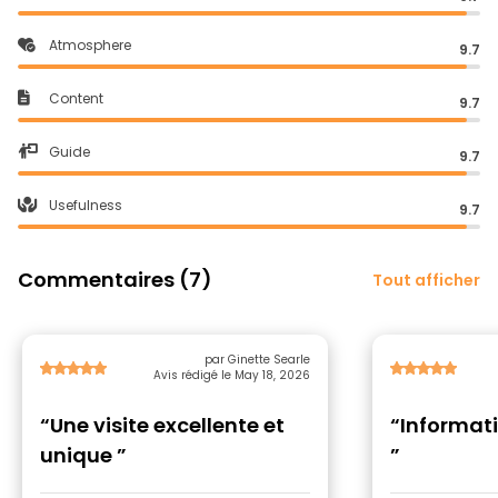
Atmosphere
9.7
Content
9.7
Guide
9.7
Usefulness
9.7
Commentaires (7)
Tout afficher
par Ginette Searle
Avis rédigé le May 18, 2026
“Une visite excellente et
“Informati
unique ”
”