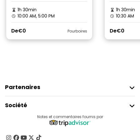
1h 30min
1h 30min
10:00 AM, 5:00 PM
10:30 AM
De
€0
De
€0
Pourboires
Partenaires
Rejoindre Freetour
Société
Connexion Du Fournisseur
Destinations
Notes et commentaires fournis par
Programme D’affiliation
À Propos De Nous
Contactez-Nous