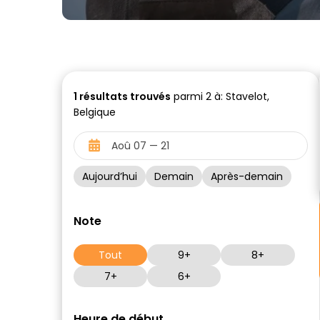
1
résultats trouvés
parmi 2 à: Stavelot,
Belgique
Aujourd’hui
Demain
Après-demain
Note
Tout
9+
8+
7+
6+
Heure de début