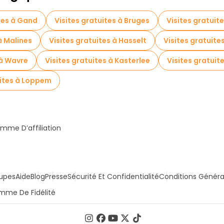
tes à Gand
Visites gratuites à Bruges
Visites gratuit
à Malines
Visites gratuites à Hasselt
Visites gratuite
 à Wavre
Visites gratuites à Kasterlee
Visites gratuit
uites à Loppem
mme D’affiliation
upes
Aide
Blog
Presse
Sécurité Et Confidentialité
Conditions Généra
mme De Fidélité