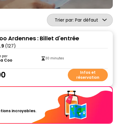
Trier par: Par défaut
o Ardennes : Billet d'entrée
.9
(127)
e par
30 minutes
sa Coo
00
Infos et
réservation
tions incroyables.