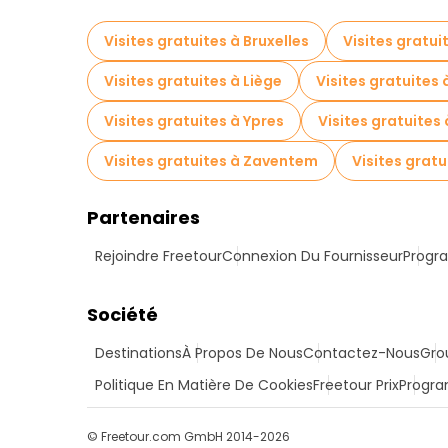
Visites gratuites à Bruxelles
Visites gratui
Visites gratuites à Liège
Visites gratuites 
Visites gratuites à Ypres
Visites gratuites
Visites gratuites à Zaventem
Visites grat
Partenaires
Rejoindre Freetour
Connexion Du Fournisseur
Progra
Société
Destinations
À Propos De Nous
Contactez-Nous
Gro
Politique En Matière De Cookies
Freetour Prix
Progra
© Freetour.com GmbH 2014-2026