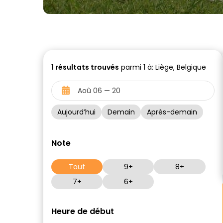
1
résultats trouvés
parmi 1 à: Liège, Belgique
Aujourd’hui
Demain
Après-demain
Note
Tout
9+
8+
7+
6+
Heure de début