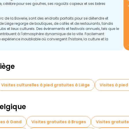
e, célèbre pour ses gaufres, ses ragoûts copieux et ses bières
 de la Boverie, sont des endroits parfaits pour se détendre et
é de Liège regorge de boutiques, de cafés et de restaurants, tandis
s et lieux culturels. Des événements et festivals annuels, tels que le
ontribuent à l'atmosphère dynamique de la ville. Facilement
 expérience inoubliable où convergent l'histoire, la culture et la
Liège
Visites culturelles à pied gratuites à Liège
Visites à pied
Belgique
tes à Gand
Visites gratuites à Bruges
Visites gratuit