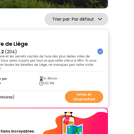
Trier par: Par défaut
bre de Liège
.2
(204)
oire et les secrets cachés de l'une des plus belles villes de
 Vous serez surpris par tout ce que cette ville a à offrir. Si vous
rer toutes les facettes de Liège, ne manquez pas notre visite
!
1h 45min
e par
s
1:30 PM
Infos et
rboires
réservation
tions incroyables.