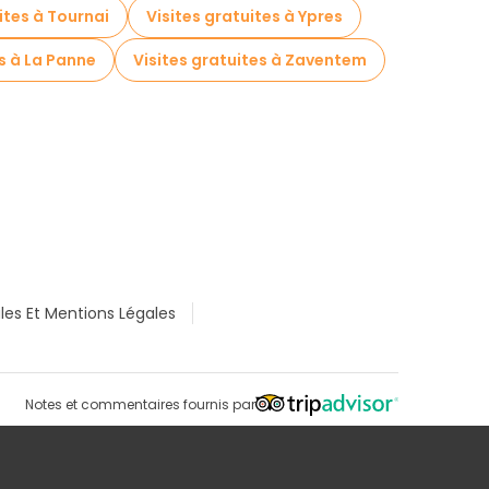
ites à Tournai
Visites gratuites à Ypres
es à La Panne
Visites gratuites à Zaventem
les Et Mentions Légales
Notes et commentaires fournis par