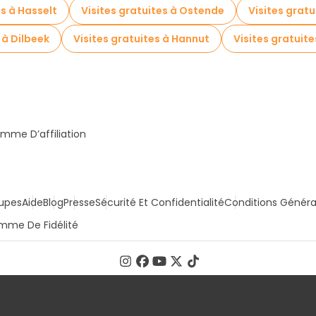
es à Hasselt
Visites gratuites à Ostende
Visites gratu
 à Dilbeek
Visites gratuites à Hannut
Visites gratuit
mme D’affiliation
upes
Aide
Blog
Presse
Sécurité Et Confidentialité
Conditions Généra
mme De Fidélité