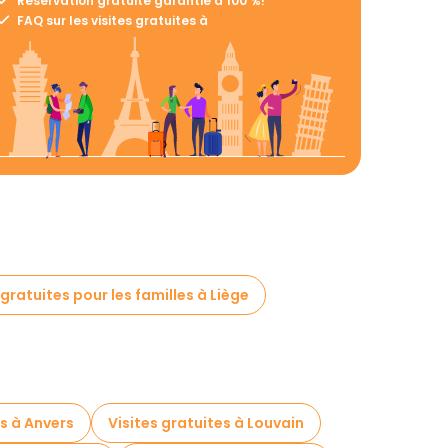
Réservation gratuite garantie à 100 %!
FAQ sur les visites gratuites à
 gratuites pour les familles à Liège
es à Anvers
Visites gratuites à Louvain