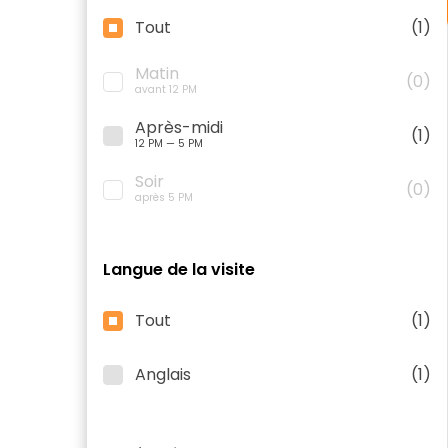
Tout
(1)
Matin
(0)
avant 12 PM
Après-midi
(1)
12 PM — 5 PM
Soir
(0)
après 5 PM
Langue de la visite
Tout
(1)
Anglais
(1)