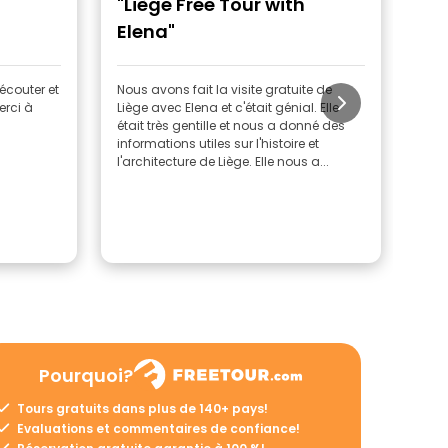
"Liège Free Tour with
"G
Elena"
 écouter et
Nous avons fait la visite gratuite de
Nous
erci à
Liège avec Elena et c'était génial. Elle
avec
était très gentille et nous a donné des
endr
informations utiles sur l'histoire et
info
l'architecture de Liège. Elle nous a...
arch
rec
Pourquoi?
Tours gratuits dans plus de 140+ pays!
Evaluations et commentaires de confiance!