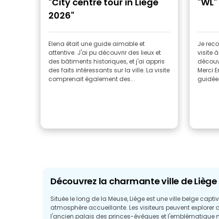
"City centre tour in Liège
"WL"
2026"
Elena était une guide aimable et
Je rec
attentive. J'ai pu découvrir des lieux et
visite 
des bâtiments historiques, et j'ai appris
découvr
des faits intéressants sur la ville. La visite
Merci E
comprenait également des...
guidée
Découvrez la charmante ville de Liège
Située le long de la Meuse, Liège est une ville belge captiv
atmosphère accueillante. Les visiteurs peuvent explorer d
l'ancien palais des princes-évêques et l'emblématique 