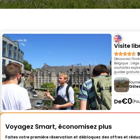
Visite li
9
Découvrez l'hist
Belgique : Liège.
souhaitez explo
guidée gratuite 
Fourni
Gille
€0
De
Pou
Voyagez Smart, économisez plus
Faites votre première réservation et débloquez des offres et réduc