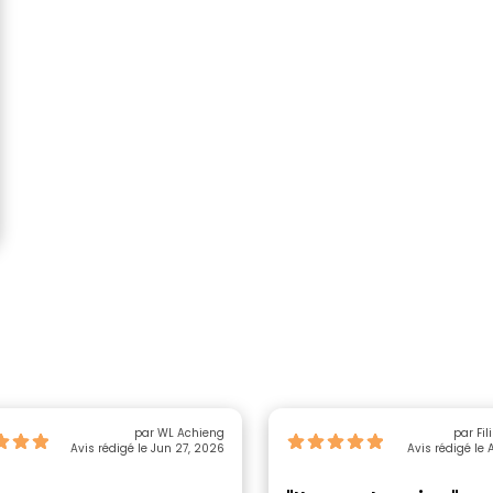
par WL Achieng
Avis rédigé le Jun 27, 2026
Avis rédigé le 