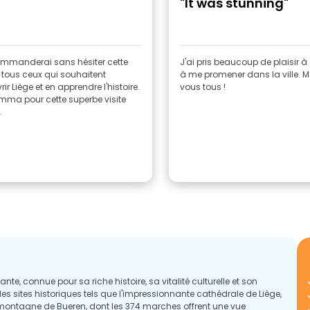
"It was stunning"
ommanderai sans hésiter cette
J'ai pris beaucoup de plaisir à
à tous ceux qui souhaitent
à me promener dans la ville. M
ir Liège et en apprendre l'histoire.
vous tous !
mma pour cette superbe visite
.
ante, connue pour sa riche histoire, sa vitalité culturelle et son
es sites historiques tels que l'impressionnante cathédrale de Liège,
montagne de Bueren, dont les 374 marches offrent une vue