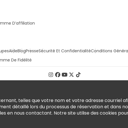
mme D’affiliation
upes
Aide
Blog
Presse
Sécurité Et Confidentialité
Conditions Généra
mme De Fidélité
rnant, telles que votre nom et votre adresse courriel afi
ment détaillé lors du processus de réservation et dans n
en nous contactant. Notre site utilise des cookies pour o