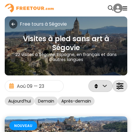
Free tours à Ségovie
Visites à pied sans art à
Ségovie
22 visites à Ségovie, Espagne, en français et dans
d'autres langues
Aujourd’hui
Demain
Après-demain
NOUVEAU