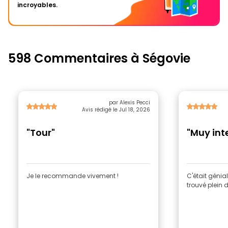
incroyables.
598 Commentaires à Ségovie
par Alexis Pecci
Avis rédigé le Jul 18, 2026
"Tour"
"Muy int
Je le recommande vivement !
C'était génial
trouvé plein 