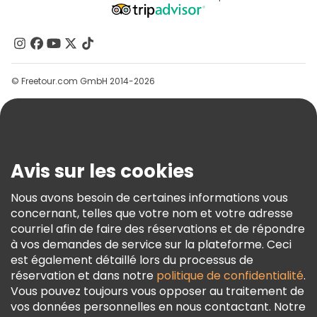
Programme D’affiliation
À Propos De Nous
Contactez-Nous
Groupes
© Freetour.com GmbH 2014-2026
Aide
Blog
Presse
Sécurité Et Confidentialité
Avis sur les cookies
Conditions Générales Et Mentions Légales
Nous avons besoin de certaines informations vous
Politique En Matière De Cookies
concernant, telles que votre nom et votre adresse
Freetour Prix
courriel afin de faire des réservations et de répondre
à vos demandes de service sur la plateforme. Ceci
Programme De Fidélité
est également détaillé lors du processus de
réservation et dans notre
politique de confidentialité
.
Vous pouvez toujours vous opposer au traitement de
vos données personnelles en nous contactant. Notre