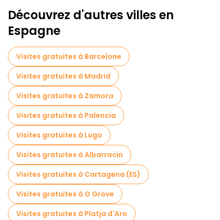
Visites à pied sans art à Ségovie
Découvrez d'autres villes en
Visites à pied gratuites pour les familles à Ségovie
Espagne
Visites guidées gratuites sur le thème des légendes et de l'épouvante Ségovie
Visites gratuites à Barcelone
Visite gratuite de la vieille ville à Ségovie
Visites gratuites à Madrid
Excursions d'une journée gratuites à Ségovie
Visites gratuites à Zamora
Visites gratuites à proximité Catedral de Segovia
Visites gratuites à Palencia
Visites gratuites à proximité Aqueduct of Segovia
Visites gratuites à Lugo
Visites gratuites à proximité Mirador de la Canaleja
Visites gratuites à Albarracin
Visites gratuites à Cartagena (ES)
Visites gratuites à O Grove
Visites gratuites à Platja d'Aro