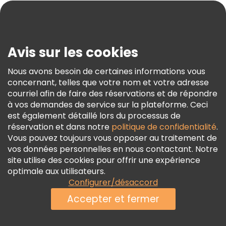
Blog
Presse
Sécurité Et Confidentialité
Avis sur les cookies
Conditions Générales Et Mentions Légales
Nous avons besoin de certaines informations vous
Politique En Matière De Cookies
concernant, telles que votre nom et votre adresse
Freetour Prix
courriel afin de faire des réservations et de répondre
à vos demandes de service sur la plateforme. Ceci
Programme De Fidélité
est également détaillé lors du processus de
réservation et dans notre
politique de confidentialité
.
Vous pouvez toujours vous opposer au traitement de
vos données personnelles en nous contactant. Notre
site utilise des cookies pour offrir une expérience
optimale aux utilisateurs.
Configurer/désaccord
Accepter et fermer