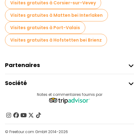
Visites gratuites à Corsier-sur-Vevey
Visites gratuites à Matten bei Interlaken
Visites gratuites à Port-Valais
Visites gratuites à Hofstetten bei Brienz
Partenaires
Rejoindre Freetour
Société
Connexion Du Fournisseur
Destinations
Notes et commentaires fournis par
Programme D’affiliation
À Propos De Nous
Contactez-Nous
Groupes
© Freetour.com GmbH 2014-2026
Aide