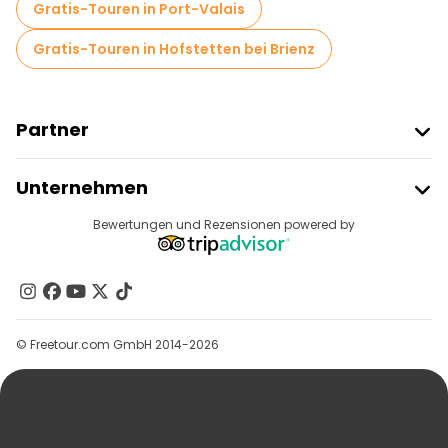
Gratis-Touren in Port-Valais
Gratis-Touren in Hofstetten bei Brienz
Partner
Freetour Beitreten
Unternehmen
Anbieter-Anmeldung
Reiseziele
Bewertungen und Rezensionen powered by
Affiliate-Programm
Über Uns
Kontakt
Gruppen
© Freetour.com GmbH 2014-2026
Hilfe
Blog
Presse